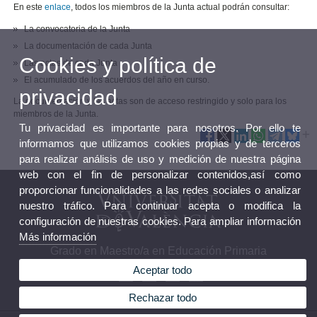
En este
enlace
, todos los miembros de la Junta actual podrán consultar:
La convocatoria de la Junta
La documentación de cada Junta
Cookies y política de
Las actas de cada Junta
El acumulado de los acuerdos del año en curso.
privacidad
La documentación y las actas son de acceso restringido y solo para los
miembros de la Junta.
Tu privacidad es importante para nosotros. Por ello te
informamos que utilizamos cookies propias y de terceros
para realizar análisis de uso y medición de nuestra página
web con el fin de personalizar contenidos,así como
proporcionar funcionalidades a las redes sociales o analizar
nuestro tráfico. Para continuar acepta o modifica la
configuración de nuestras cookies. Para ampliar información
Más información
Grado en Maestro/a en Educación Primaria
Aceptar todo
Rechazar todo