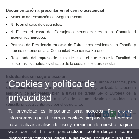
Documentación a presentar en el centro asistencial:
Solicitud de Prestación del Seguro Escolar.
N.I.F. en el caso de españoles.
N.I.E. en el caso de Extranjeros pertenecientes a la Comunidad
Económica Europea.
Permiso de Residencia en caso de Extranjeros residentes en España y
que no pertenecen a la Comunidad Económica Europea.
Resguardo del impreso de la matrícula en el que conste la Facultad, el
curso, las asignaturas y el pago de la cuota del seguro escolar.
Estudiantes sin seguro escolar:
Cookies y política de
Aquellos estudiantes que no cumplan los requisitos, arriba descritos, para
ser beneficiarios del seguro escolar, deberán tener garantizada la cobertura
médica y de accidentes, bien a través de tarjeta SIP o Europea de la
privacidad
Seguridad Social, o bien a través de seguro privado de accidentes o
consulta privada contratado por el estudiante.
Tu privacidad es importante para nosotros. Por ello te
informamos que utilizamos cookies propias y de terceros
para realizar análisis de uso y medición de nuestra página
web con el fin de personalizar contenidos,así como
proporcionar funcionalidades a las redes sociales o analizar