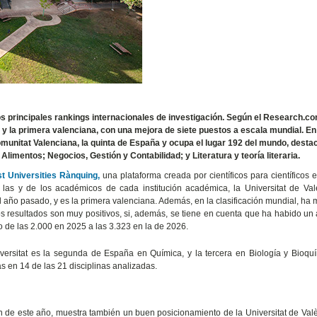
los principales rankings internacionales de investigación. Según el Research.
 y la primera valenciana, con una mejora de siete puestos a escala mundial. En
omunitat Valenciana, la quinta de España y ocupa el lugar 192 del mundo, dest
limentos; Negocios, Gestión y Contabilidad; y Literatura y teoría literaria.
 Universities Rànquing,
una plataforma creada por científicos para científicos 
 las y de los académicos de cada institución académica, la Universitat de Val
l año pasado, y es la primera valenciana. Además, en la clasificación mundial, ha
os resultados son muy positivos, si, además, se tiene en cuenta que ha habido u
o de las 2.000 en 2025 a las 3.323 en la de 2026.
versitat es la segunda de España en Química, y la tercera en Biología y Bioqu
s en 14 de las 21 disciplinas analizadas.
ón de este año, muestra también un buen posicionamiento de la Universitat de Val