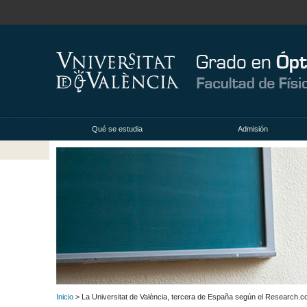
Qué se estudia
Admisión
Inicio
> La Universitat de València, tercera de España según el Research.c