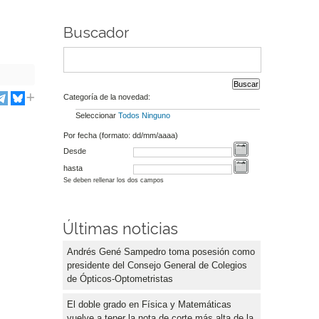
Buscador
Categoría de la novedad:
Seleccionar
Todos
Ninguno
Por fecha (formato: dd/mm/aaaa)
Desde
hasta
Se deben rellenar los dos campos
Últimas noticias
Andrés Gené Sampedro toma posesión como
presidente del Consejo General de Colegios
de Ópticos-Optometristas
El doble grado en Física y Matemáticas
vuelve a tener la nota de corte más alta de la