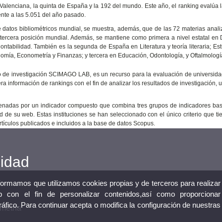
 Valenciana, la quinta de España y la 192 del mundo. Este año, el ranking evalúa 
ente a las 5.051 del año pasado.
 datos bibliométricos mundial, se muestra, además, que de las 72 materias anali
 la tercera posición mundial. Además, se mantiene como primera a nivel estatal en
ontabilidad. También es la segunda de España en Literatura y teoría literaria; Es
onomía, Econometría y Finanzas; y tercera en Educación, Odontología, y Oftalmologí
o de investigación SCIMAGO LAB, es un recurso para la evaluación de universid
ra información de rankings con el fin de analizar los resultados de investigación, u
 ordenadas por un indicador compuesto que combina tres grupos de indicadores b
ad de su web. Estas instituciones se han seleccionado con el único criterio que t
artículos publicados e incluidos a la base de datos Scopus.
cidad
nformamos que utilizamos cookies propias y de terceros para realizar
 con el fin de personalizar contenidos,así como proporcionar
tráfico. Para continuar acepta o modifica la configuración de nuestras
metría