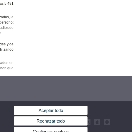
las 5.491
zadas, la
 Derecho;
tudios de
a.
ades y de
tilizando
asados en
ienen que
Aceptar todo
Rechazar todo
Configurar cookies