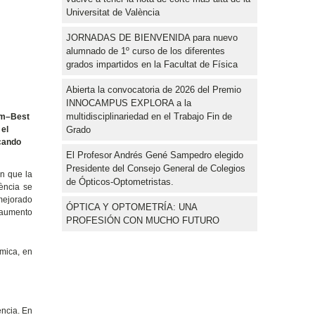
Universitat de València
JORNADAS DE BIENVENIDA para nuevo
alumnado de 1º curso de los diferentes
grados impartidos en la Facultat de Física
Abierta la convocatoria de 2026 del Premio
INNOCAMPUS EXPLORA a la
multidisciplinariedad en el Trabajo Fin de
com–Best
Grado
 el
acando
El Profesor Andrés Gené Sampedro elegido
Presidente del Consejo General de Colegios
en que la
de Ópticos-Optometristas.
ència se
 mejorado
ÓPTICA Y OPTOMETRÍA: UNA
n aumento
PROFESIÓN CON MUCHO FUTURO
ímica, en
ència. En