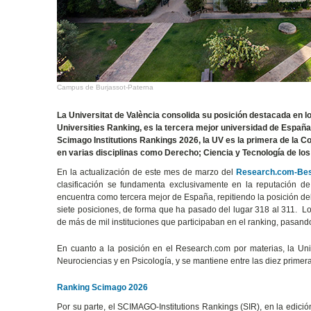
Campus de Burjassot-Paterna
La Universitat de València consolida su posición destacada en 
Universities Ranking, es la tercera mejor universidad de España
Scimago Institutions Rankings 2026, la UV es la primera de la C
en varias disciplinas como Derecho; Ciencia y Tecnología de los A
En la actualización de este mes de marzo del
Research.com-Best
clasificación se fundamenta exclusivamente en la reputación de
encuentra como tercera mejor de España, repitiendo la posición de
siete posiciones, de forma que ha pasado del lugar 318 al 311. L
de más de mil instituciones que participaban en el ranking, pasand
En cuanto a la posición en el Research.com por materias, la Uni
Neurociencias y en Psicología, y se mantiene entre las diez primera
Ranking Scimago 2026
Por su parte, el SCIMAGO-Institutions Rankings (SIR), en la edici