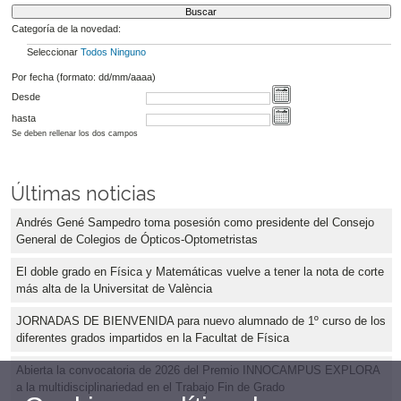
Categoría de la novedad:
Seleccionar
Todos
Ninguno
Por fecha (formato: dd/mm/aaaa)
Desde
hasta
Se deben rellenar los dos campos
Últimas noticias
Andrés Gené Sampedro toma posesión como presidente del Consejo
General de Colegios de Ópticos-Optometristas
El doble grado en Física y Matemáticas vuelve a tener la nota de corte
más alta de la Universitat de València
JORNADAS DE BIENVENIDA para nuevo alumnado de 1º curso de los
diferentes grados impartidos en la Facultat de Física
Abierta la convocatoria de 2026 del Premio INNOCAMPUS EXPLORA
a la multidisciplinariedad en el Trabajo Fin de Grado