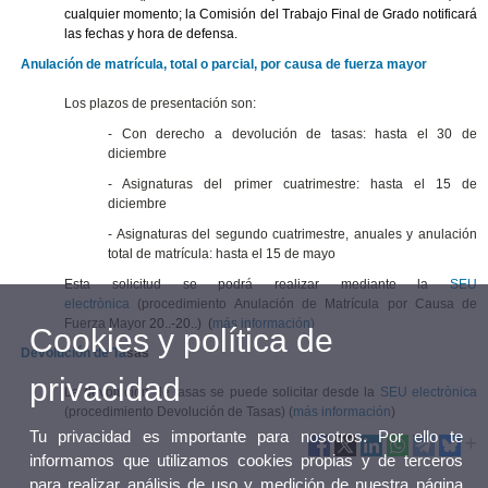
cualquier momento; la Comisión del Trabajo Final de Grado notificará
las fechas y hora de defensa.
Anulación de matrícula, total o parcial, por causa de fuerza mayor
Los plazos de presentación son:
- Con derecho a devolución de tasas: hasta el 30 de
diciembre
- Asignaturas del primer cuatrimestre: hasta el 15 de
diciembre
- Asignaturas del segundo cuatrimestre, anuales y anulación
total de matrícula: hasta el 15 de mayo
Esta solicitud se podrá realizar mediante la
SEU
electrònica
(procedimiento Anulación de Matrícula por Causa de
Fuerza Mayor
20..-20..)
(
más información)
Cookies y política de
Devolución de Ta
sas
privacidad
La devolución de tasas se puede solicitar desde la
SEU electrònica
(procedimiento Devolución de Tasas) (
más información
)
Tu privacidad es importante para nosotros. Por ello te
informamos que utilizamos cookies propias y de terceros
para realizar análisis de uso y medición de nuestra página