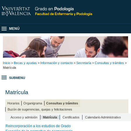
MENÚ
Inicio
>
Becas y ayudas
>
Información y contacto
>
Secretaría
>
Consultas y trámites
>
Matrícula
SUBMENU
Matrícula
Horarios
Organigrama
Consultas y trámites
Buzón de sugerencias, quejas y felicitaciones
Acceso y admisión
Matrícula
Certificados
Calendario Administrativo
Reincorporación a los estudios de Grado