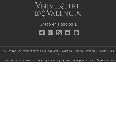
Grado en Podología
© 2026 UV. - Av. Menéndez y Pelayo, s/n. 46010 Valencia. España. Teléfono: (+34) 96 386 41
82
Aviso legal
|
Accesibilidad
|
Política privacidad
|
Cookies
|
Transparencia
|
Buzón de contacto