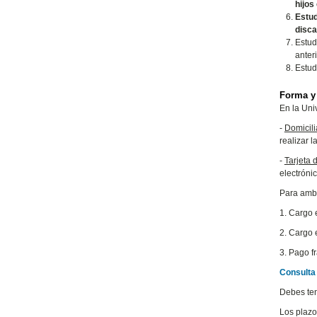
hijos
Estu
disca
Estud
anter
Estud
Forma y
En la Uni
-
Domicili
realizar l
-
Tarjeta 
electrónic
Para amba
1. Cargo 
2. Cargo 
3. Pago f
Consulta 
Debes ten
Los plazo