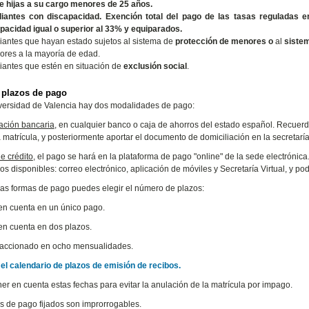
 e hijas a su cargo menores de 25 años.
diantes con discapacidad
.
Exención total del pago de las tasas reguladas e
pacidad igual o superior al 33% y equiparados.
iantes que hayan estado sujetos al sistema de
protección de menores o
al
sistem
iores a la mayoría de edad.
iantes que estén en situación de
exclusión social
.
 plazos de pago
versidad de Valencia hay dos modalidades de pago:
ación bancaria
, en cualquier banco o caja de ahorros del estado español. Recuer
a matrícula, y posteriormente aportar el documento de domiciliación en la secretaría
de crédito
, el pago se hará en la plataforma de pago "online" de la sede electrónica
os disponibles: correo electrónico, aplicación de móviles y Secretaría Virtual, y po
s formas de pago puedes elegir el número de plazos:
en cuenta en un único pago.
en cuenta en dos plazos.
raccionado en ocho mensualidades.
el calendario de plazos de emisión de recibos.
er en cuenta estas fechas para evitar la anulación de la matrícula por impago.
s de pago fijados son improrrogables.