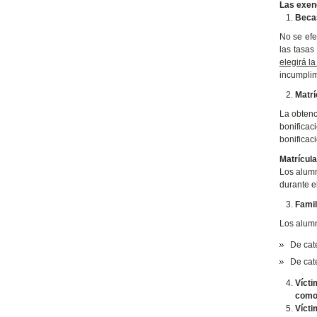
Las exenc
Beca
No se efe
las tasas
elegirá l
incumplim
Matrí
La obtenc
bonificac
bonificac
Matrícula
Los alumn
durante e
Fami
Los alumn
De cat
De cat
Vícti
como 
Vícti