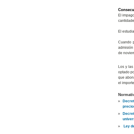
Consecu
El impago
cantidad
El estudi
Cuando p
admisión 
de noviem
Los y las
optado po
que abona
el import
Normativ
Decret
precio
Decret
univer
Ley de