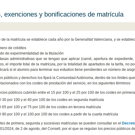
, exenciones y bonificaciones de matrícula
e de la matrícula se establece cada año por la Generalitat Valenciana, y se estable
mero de créditos
ado de experimentalidad de la titulación
 tasas administrativas que se tengan que aplicar (carné, apertura de expediente, 
os, el importe total de la matrícula, por la totalidad de apartados de la tarifa, no p
licará si el alumno para terminar sus estudios tiene pendientes un número de asign
os públicos y derechos los fijará la Comunidad Autónoma, dentro de los límites que
elacionados con los costes de prestación del servicio, en los siguientes términos:
cios públicos cubrirán entre el 15 por 100 y el 25 por 100 de los costes en primera
el 30 por 100 y el 40 por 100 de los costes en segunda matrícula
l 65 por 100 y el 75 por 100 de los costes en tercera matrícula
l 90 por 100 y el 100 por 100 de los costes a partir de la cuarta matrícula
tes de primera, segunda y sucesivas matrículas se pueden consultar en el
Decret
01/2024, de 2 de agosto, del Consell, por el que se regulan los precios públicos d