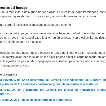
encias del impago
 de la matrícula o de alguno de los plazos, en el caso de pago fraccionado, conll
es que se hayan abonado.
En este caso, la matrícula será anulada de oficio.
ante perderá las calificaciones que haya podido obtener.
or razón del impago de una matrícula ésta haya sido objeto de anulación en e
de una nueva matrícula el pago total en un único plazo y en efectivo. La matrícula 
bre del año en que se matricula.
 estudiantes que hayan hecho efectivo el pago del importe de la matrícula fuera
r la domiciliación bancaria, no se les haya podido hacer el cargo bancario en lo
r los gastos de gestión del impago que se aprueben para cada curso académico, 
e impagado, en su caso.
a Aplicable
o 195/2025, de 12 de diciembre, del Consell, de modificación del Decreto 101
s públicos de los servicios académicos y complementarios universitarios
o 101/2024, de 2 d'agosto, del Consell, por el que se regulan los preci
sitarios.
 Tasas 20/2017, de 28 de diciembre, de la Generalitat.