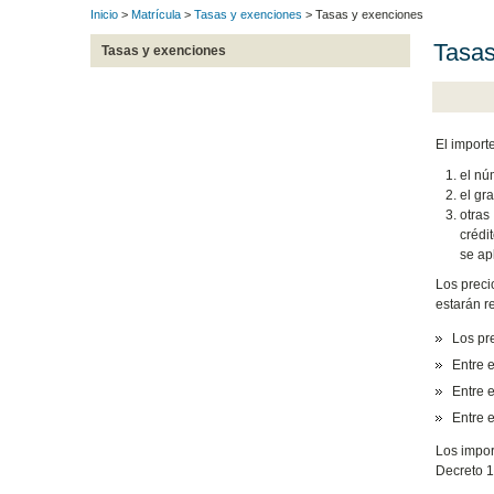
Inicio
>
Matrícula
>
Tasas y exenciones
> Tasas y exenciones
Tasas
Tasas y exenciones
El import
el nú
el gr
otras
crédit
se ap
Los preci
estarán r
Los pre
Entre 
Entre e
Entre e
Los impor
Decreto 1