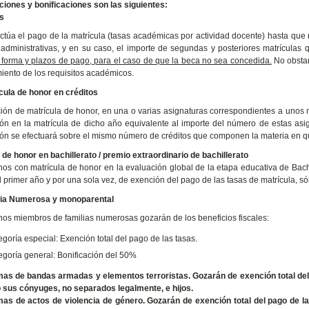
iones y bonificaciones son las siguientes:
s
ctúa el pago de la matrícula (tasas académicas por actividad docente) hasta que
 administrativas, y en su caso, el importe de segundas y posteriores matrículas 
a forma y plazos de pago, para el caso de que la beca no sea concedida.
No obstan
iento de los requisitos académicos.
cula de honor en créditos
ión de matrícula de honor, en una o varias asignaturas correspondientes a unos m
ión en la matrícula de dicho año equivalente al importe del número de estas asi
ión se efectuará sobre el mismo número de créditos que componen la materia en qu
 de honor en bachillerato / premio extraordinario de bachillerato
os con matrícula de honor en la evaluación global de la etapa educativa de Bachil
l primer año y por una sola vez, de exención del pago de las tasas de matrícula, só
lia Numerosa
y monoparental
os miembros de familias numerosas gozarán de los beneficios fiscales:
egoría especial:
Exención total del pago de las tasas.
egoría general: Bonificación del 50%
mas de bandas armadas y elementos terroristas
.
Gozarán de exención total del
sus cónyuges, no separados legalmente, e hijos.
mas de actos de violencia de género
.
Gozarán de exención total del pago de l