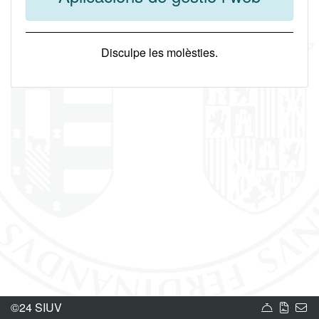
Disculpe les molèsties.
Carta de
Norm
Bú
©24 SIUV