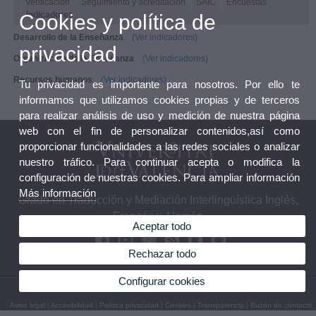
Verificación
Seguimiento y acreditación
SAIC
Encuestas
Indicadores
Cookies y política de
Desarrollo de la Enseñanza
(Ver indicadores)
privacidad
Organización de la Enseñanza
(Ver indicadores)
Recursos humanos
(Ver indicadores)
Tu privacidad es importante para nosotros. Por ello te
informamos que utilizamos cookies propias y de terceros
para realizar análisis de uso y medición de nuestra página
web con el fin de personalizar contenidos,así como
proporcionar funcionalidades a las redes sociales o analizar
nuestro tráfico. Para continuar acepta o modifica la
configuración de nuestras cookies. Para ampliar información
Más información
Grado en Traducción y Mediación Interlingüística Inglés,
Francés y Alemán
Aceptar todo
Rechazar todo
Configurar cookies
© 2026 UV. - Av. Blasco Ibáñez, 32. 46010 Valencia. España. Tel. (+34) 96 386 42 54
Aviso legal
|
Accesibilidad
|
Política privacidad
|
Cookies
|
Transparencia
|
Buzón de contacto