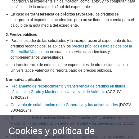
incorporan al expediente sin calificación, como ‘apto’, y no computan para
el cálculo de la nota media final del expediente.
En caso de
transferencia de créditos favorable
, los créditos se
incorporan al expediente académico, pero no se tienen en cuenta para el
cálculo de la nota media del expediente.
3. Precios públicos
Para el estudio de las solicitudes y la incorporación al expediente de los
créditos reconocidos, se aplican los
precios públicos establecidos por la
Generalitat Valenciana
en cuanto a servicios académicos y
complementarios universitarios.
La transferencia de créditos entre expedientes de otros estudios de la
Universitat de València no reporta pago de precios públicos.
Normativa aplicable:
Reglamento de reconocimiento y transferencia de créditos en títulos
oficiales de Grado y Master de la Universitat de València
(ACGUV
178/2023)
Convenio de colaboración entre Generalitat y las universidades
(DOGV
30/04/2024)
Resolución de la Comisión Mixta de Evaluación y Seguimiento sobre
el Convenio de colaboración entre Generalitat y las universidades
(DOGV
Cookies y política de
21/02/2025)
RD 822/2021 por el que se establece la organización de las enseñanzas