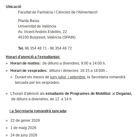
Ubicació
Facultat de Farmàcia i Ciències de l'Alimentació
Planta Baixa
Universitat de València
Av. Vicent Andrés Estellés, 22
46100 Burjassot, València (SPAIN)
Tel.
96 354 48 71 - 96 354 48 72
Horari d'atenció a l'estudiantat:
Horari de matins:
de dilluns a divendres, 9:00 a 14:00 h.
Horari de vesprades:
dilluns i dimecres: 16:15 a 18:00h
.
Durant els mesos de
juny juliol i setembre
, la Secretaria romandrà
tancada per les vesprades.
L'horari d'atenció als
estudiants de Programes de Mobilitat
al
Deganat,
de dilluns a divendres, de 12 a 14 h.
L
a Secretaria romandrà tancada
:
22 de gener 2026
1 de maig 2026
24 de juny 2026