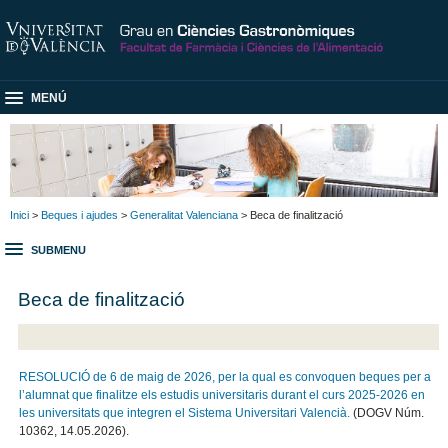
MENÚ
Inici
>
Beques i ajudes
>
Generalitat Valenciana
> Beca de finalització
SUBMENU
Beca de finalització
RESOLUCIÓ de 6 de maig de 2026, per la qual es convoquen beques per a
l’alumnat que finalitze els estudis universitaris durant el curs 2025-2026 en
les universitats que integren el Sistema Universitari Valencià.
(DOGV Núm.
10362, 14.05.2026).