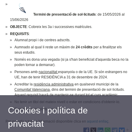
Termini de presentació de sol·licituds
: de 15/05/2026 al
15/06/2026
OBJECTE
: Cobreix les 3a i successives matrícules.
REQUISITS
:
Alumnat propi i de centres adscrits.
Aumnado al qual li reste un màxim de
24 crèdits
per a finalitzar els
seus estudis.
Només es dona una vegada (si ja s'han beneficiat d'aquesta beca no la
poden tornar a demanar).
Persones amb
nacionalitat
espanyola o de la UE. Si són estrangers no
UE, han de tenir RESIDÈNCIA a 31 de desembre de 2024.
Acreditar la
residència administrativa
en qualsevol municipi de la
Comunitat Valenciana
, dins del termini de presentació de sol·licituds.
Aquest requisit haurà de mantenir-se durant tot el curs acadèmic.
No tenir un títol del mateix nivell o estar en condicions d'obtenir-lo.
Cookies i política de
Complir els requisits econòmics.
privacitat
Per accedir a tota la Informació disponible clica en
aquest enllaç
.