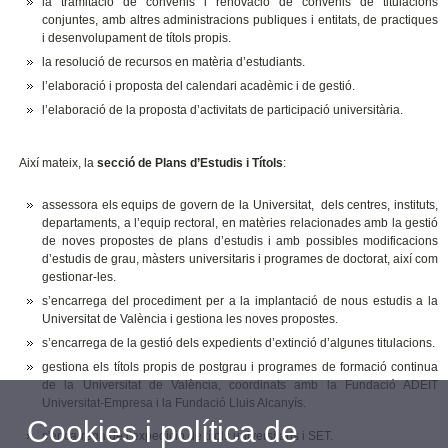
la tramitació de convenis i renovació de convenis de titulacions
conjuntes, amb altres administracions publiques i entitats, de practiques
i desenvolupament de títols propis.
la resolució de recursos en matèria d’estudiants.
l’elaboració i proposta del calendari acadèmic i de gestió.
l’elaboració de la proposta d’activitats de participació universitària.
Així mateix, la
secció de Plans d’Estudis i Títols
:
assessora els equips de govern de la Universitat, dels centres, instituts,
departaments, a l’equip rectoral, en matèries relacionades amb la gestió
de noves propostes de plans d’estudis i amb possibles modificacions
d’estudis de grau, màsters universitaris i programes de doctorat, així com
gestionar-les.
s’encarrega del procediment per a la implantació de nous estudis a la
Universitat de València i gestiona les noves propostes.
s’encarrega de la gestió dels expedients d’extinció d’algunes titulacions.
gestiona els títols propis de postgrau i programes de formació continua
de la Universitat de València, coordinats amb la Fundació ADEIT
Universitat-Empresa i la Fundació Lluis Alcanyís.
Cookies i política de
s'encarrega de l’expedició de títols universitaris i SET.