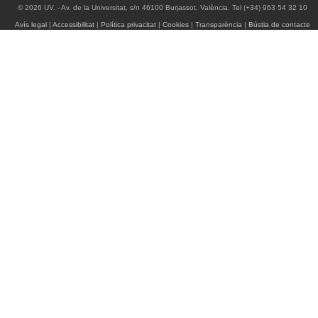
© 2026 UV. - Av. de la Universitat, s/n 46100 Burjassot. València. Tel (+34) 963 54 32 10
Avís legal
|
Accessibilitat
|
Política privacitat
|
Cookies
|
Transparència
|
Bústia de contacte