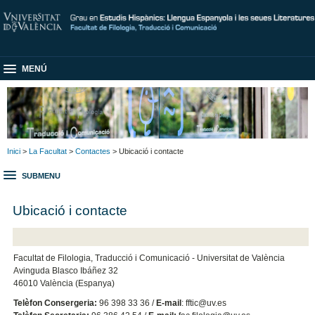
MENÚ
Inici
>
La Facultat
>
Contactes
> Ubicació i contacte
SUBMENU
Ubicació i contacte
Facultat de Filologia, Traducció i Comunicació - Universitat de València
Avinguda Blasco Ibáñez 32
46010 València (Espanya)
Telèfon Consergeria:
96 398 33 36 /
E-mail
: fftic@uv.es