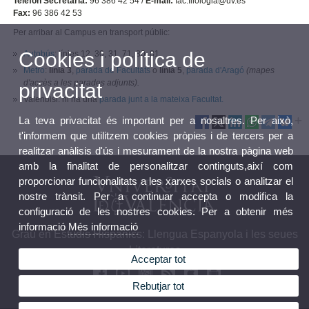
Telèfon Secretaria:
96 386 42 54 /
E-mail:
fac.filologia@uv.es
Fax:
96 386 42 53
Per arribar al Campus en transport públic:
Cookies i política de
Autobús
: línies 12, 30, 31, 71, 80, 81.
Metro
:
línia 3
,
parada de Facultats
o
línia 5
,
parada d'Aragó
(mapes
d'accès a les parades adjunts).
privacitat
Valenbisi: hi ha una
parada junt a la mateixa Facultat.
La teva privacitat és important per a nosaltres. Per això,
t'informem que utilitzem cookies pròpies i de tercers per a
realitzar anàlisis d'ús i mesurament de la nostra pàgina web
amb la finalitat de personalitzar continguts,així com
proporcionar funcionalitats a les xarxes socials o analitzar el
nostre trànsit. Per a continuar accepta o modifica la
configuració de les nostres cookies. Per a obtenir més
informació
Més informació
Grau en Estudis Hispànics: Llengua Espanyola i les seues
Literatures
Acceptar tot
Rebutjar tot