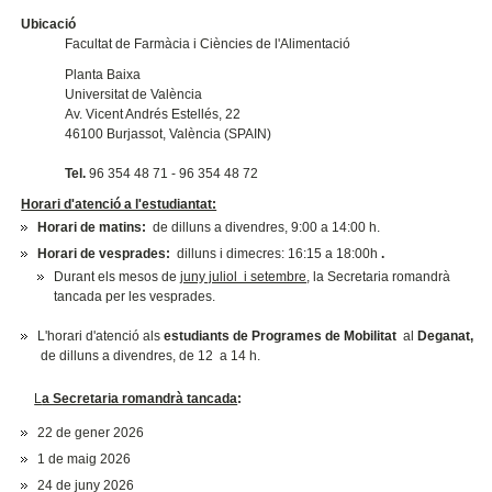
Ubicació
Facultat de Farmàcia i Ciències de l'Alimentació
Planta Baixa
Universitat de València
Av. Vicent Andrés Estellés, 22
46100 Burjassot, València (SPAIN)
Tel.
96 354 48 71 - 96 354 48 72
Horari d'atenció a l'estudiantat:
Horari de matins:
de dilluns a divendres, 9:00 a 14:00 h.
Horari de vesprades:
dilluns i dimecres: 16:15 a 18:00h
.
Durant els mesos de
juny juliol i setembre
, la Secretaria romandrà
tancada per les vesprades.
L'horari d'atenció als
estudiants de Programes de Mobilitat
al
Deganat,
de dilluns a divendres, de 12 a 14 h.
L
a Secretaria romandrà tancada
:
22 de gener 2026
1 de maig 2026
24 de juny 2026