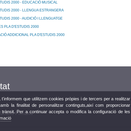
STUDIS 2000 - EDUCACIÓ MUSICAL
STUDIS 2000 - LLENGUA ESTRANGERA
TUDIS 2000 - AUDICIÓ I LLENGUATGE
S PLA D'ESTUDIS 2000
CIÓ ADDICIONAL PLA D'ESTUDIS 2000
tat
, t'informem que utilitzem cookies pròpies i de tercers per a realitzar
mb la finalitat de personalitzar continguts,així com proporcionar
e trànsit. Per a continuar accepta o modifica la configuració de les
ucació Primària
rmació