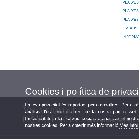
PLA D'E
PLA D'E
PLA D'ES
OPTATIVE
INFORMA
Cookies i política de privaci
La teva privacitat és important per a nosaltres. Per això
anàlisis d'ús i mesurament de la nostra pàgina web a
funcionalitats a les xarxes socials o analitzar el nostr
Grau en Mestre/a en Ed
nostres cookies. Per a obtenir més informació
Més info