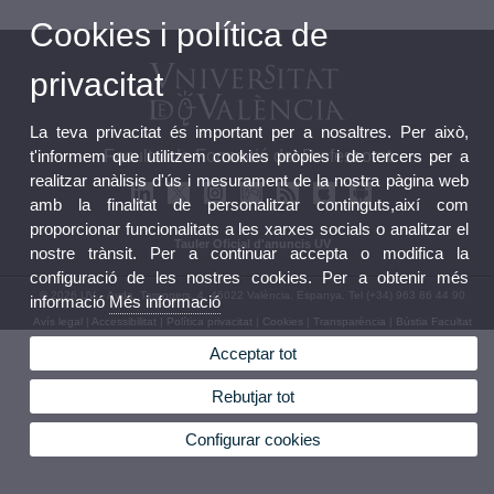
Cookies i política de
privacitat
La teva privacitat és important per a nosaltres. Per això,
t'informem que utilitzem cookies pròpies i de tercers per a
Facultat de Formació del Professorat
realitzar anàlisis d'ús i mesurament de la nostra pàgina web
amb la finalitat de personalitzar continguts,així com
proporcionar funcionalitats a les xarxes socials o analitzar el
Tauler Oficial d'anuncis UV
nostre trànsit. Per a continuar accepta o modifica la
configuració de les nostres cookies. Per a obtenir més
© 2026 UV. - Avda. Tarongers, 4. 46022 València. Espanya. Tel (+34) 963 86 44 90
informació
Més informació
Avís legal
|
Accessibilitat
|
Política privacitat
|
Cookies
|
Transparència
|
Bústia Facultat
Acceptar tot
Rebutjar tot
Configurar cookies