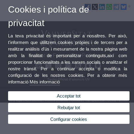
Cookies i política de
privacitat
La teva privacitat és important per a nosaltres. Per això,
t'informem que utilitzem cookies pròpies i de tercers per a
realitzar anàlisis d'ús i mesurament de la nostra pàgina web
amb la finalitat de personalitzar continguts,així com
Facultat de Formació del Professorat
proporcionar funcionalitats a les xarxes socials o analitzar el
nostre trànsit. Per a continuar accepta o modifica la
configuració de les nostres cookies. Per a obtenir més
Tauler Oficial d'anuncis UV
informació
Més informació
© 2026 UV. - Avda. Tarongers, 4. 46022 València. Espanya. Tel (+34) 963 86 44 90
Acceptar tot
Avís legal
|
Accessibilitat
|
Política privacitat
|
Cookies
|
Transparència
|
Bústia Facultat
Rebutjar tot
Configurar cookies