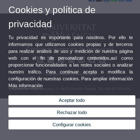
Cookies y política de
privacidad
Tu privacidad es importante para nosotros. Por ello te
informamos que utilizamos cookies propias y de terceros
Facultad de Formación del Profesorado
para realizar análisis de uso y medición de nuestra página
web con el fin de personalizar contenidos,así como
proporcionar funcionalidades a las redes sociales o analizar
nuestro tráfico. Para continuar acepta o modifica la
Tablón Oficial de anuncios UV
configuración de nuestras cookies. Para ampliar información
Más información
© 2026 UV. - Avda. Tarongers, 4. 46022 Valencia. España. Tel (+34) 963 86 44 90
Aviso legal
|
Accesibilidad
|
Política privacidad
|
Cookies
|
Transparencia
|
Buzón Facultad
Aceptar todo
Rechazar todo
Configurar cookies