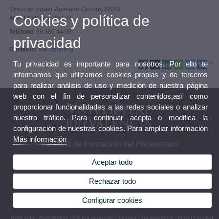
Dirección postal: Apartado Correos 22045
Cookies y política de
46071 València (Spain)
Teléfono:
96 386 44 90
privacidad
Contacto:
Vía
Tiqueting
Tu privacidad es importante para nosotros. Por ello te
informamos que utilizamos cookies propias y de terceros
para realizar análisis de uso y medición de nuestra página
web con el fin de personalizar contenidos,así como
proporcionar funcionalidades a las redes sociales o analizar
nuestro tráfico. Para continuar acepta o modifica la
configuración de nuestras cookies. Para ampliar información
Más información
Facultad de Formación del Profesorado
Aceptar todo
Rechazar todo
Tablón Oficial de anuncios UV
Configurar cookies
© 2026 UV. - Avda. Tarongers, 4. 46022 Valencia. España. Tel (+34) 963 86 44 90
Aviso legal
|
Accesibilidad
|
Política privacidad
|
Cookies
|
Transparencia
|
Buzón Facultad