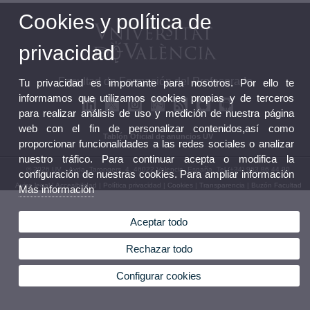
Cookies y política de
privacidad
Facultad de Formación del Profesorado
Tu privacidad es importante para nosotros. Por ello te
informamos que utilizamos cookies propias y de terceros
para realizar análisis de uso y medición de nuestra página
web con el fin de personalizar contenidos,así como
Tablón Oficial de anuncios UV
proporcionar funcionalidades a las redes sociales o analizar
nuestro tráfico. Para continuar acepta o modifica la
© 2026 UV. - Avda. Tarongers, 4. 46022 Valencia. España. Tel (+34) 963 86 44 90
configuración de nuestras cookies. Para ampliar información
Aviso legal
|
Accesibilidad
|
Política privacidad
|
Cookies
|
Transparencia
|
Buzón Facultad
Más información
Aceptar todo
Rechazar todo
Configurar cookies