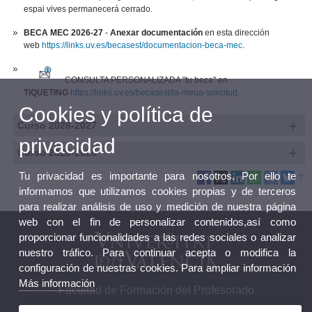
espai vives permanecerá cerrado.
BECA MEC 2026-27
-
Anexar documentación
en esta dirección
web
https://links.uv.es/becasest/documentacion-beca-mec
.
CONSULTA PERSONALIZADA "tu beca" en
TIQUETING
https://links.uv.es/becasest/la-meua-solicitud
.
Cookies y política de
Curso 2026-2027
privacidad
Curso 2025-2026
Tu privacidad es importante para nosotros. Por ello te
informamos que utilizamos cookies propias y de terceros
para realizar análisis de uso y medición de nuestra página
web con el fin de personalizar contenidos,así como
proporcionar funcionalidades a las redes sociales o analizar
nuestro tráfico. Para continuar acepta o modifica la
configuración de nuestras cookies. Para ampliar información
Más información
Facultad de Formación del Profesorado