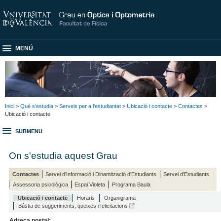
MENÚ
Inici
>
Què s'estudia
>
Serveis per a l'estudiantat
>
Ubicació i contacte
>
Contactes
>
Ubicació i contacte
SUBMENU
On s'estudia aquest Grau
Contactes
Servei d'Informació i Dinamització d'Estudiants
Servei d'Estudiants
Assessoria psicològica
Espai Violeta
Programa Baula
Ubicació i contacte
Horaris
Organigrama
Bústia de suggeriments, queixes i felicitacions
Adreça postal: