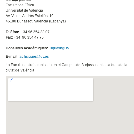
Facultat de Física
Universitat de València
Av. Vicent Andrés Estellés, 19
46100 Burjassot, València (Espanya)
Telèfon:
+34 96 354 33 07
Fax:
+34 96 354 47 75
Consultes acadèmiques:
TiquetingUV
E-mail:
fac.fisiques@uv.es
La Facultat es troba ubicada en el Campus de Burjassot en les afores de la
ciutat de València.