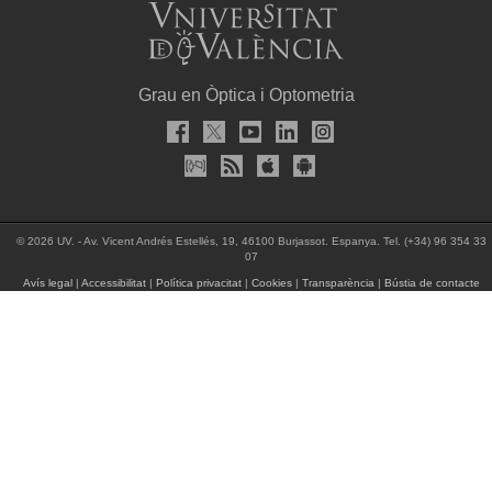
Grau en Òptica i Optometria
© 2026 UV. - Av. Vicent Andrés Estellés, 19, 46100 Burjassot. Espanya. Tel. (+34) 96 354 33
07
Avís legal
|
Accessibilitat
|
Política privacitat
|
Cookies
|
Transparència
|
Bústia de contacte