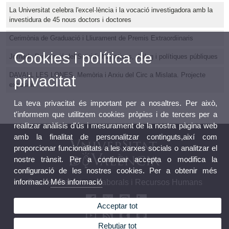
La Universitat celebra l'excel·lència i la vocació investigadora amb la
investidura de 45 nous doctors i doctores
Cerimònia de Graduació i Lliurament de Premis Extraordiinaris
Cookies i política de
Jornada Prevenció del Suïcidi: Narratives, diàleg i polítiques públiques
DAVALL LES LONES. Memòria i Arxiu del Circ a Mislata. Projecte
privacitat
expositiu
La teva privacitat és important per a nosaltres. Per això,
t'informem que utilitzem cookies pròpies i de tercers per a
realitzar anàlisis d'ús i mesurament de la nostra pàgina web
amb la finalitat de personalitzar continguts,així com
proporcionar funcionalitats a les xarxes socials o analitzar el
nostre trànsit. Per a continuar accepta o modifica la
configuració de les nostres cookies. Per a obtenir més
informació
Més informació
Grau en Relacions Laborals i Recursos Humans
Acceptar tot
Rebutjar tot