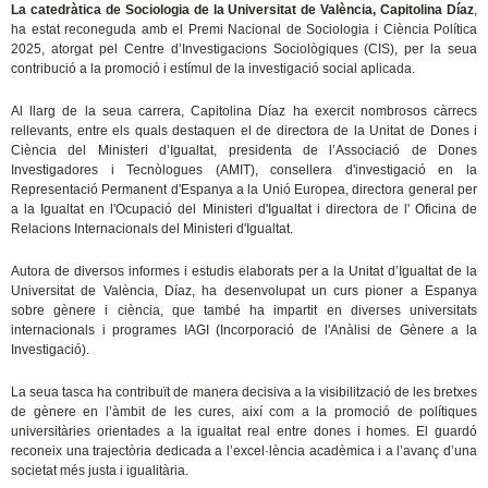
La catedràtica de Sociologia de la Universitat de València, Capitolina Díaz
,
ha estat reconeguda amb el Premi Nacional de Sociologia i Ciència Política
2025, atorgat pel Centre d’Investigacions Sociològiques (CIS), per la seua
contribució a la promoció i estímul de la investigació social aplicada.
Al llarg de la seua carrera, Capitolina Díaz ha exercit nombrosos càrrecs
rellevants, entre els quals destaquen el de directora de la Unitat de Dones i
Ciència del Ministeri d’Igualtat, presidenta de l’Associació de Dones
Investigadores i Tecnòlogues (AMIT), consellera d'investigació en la
Representació Permanent d'Espanya a la Unió Europea, directora general per
a la Igualtat en l'Ocupació del Ministeri d'Igualtat i directora de l' Oficina de
Relacions Internacionals del Ministeri d'Igualtat.
Autora de diversos informes i estudis elaborats per a la Unitat d’Igualtat de la
Universitat de València, Díaz, ha desenvolupat un curs pioner a Espanya
sobre gènere i ciència, que també ha impartit en diverses universitats
internacionals i programes IAGI (Incorporació de l'Anàlisi de Gènere a la
Investigació).
La seua tasca ha contribuït de manera decisiva a la visibilització de les bretxes
de gènere en l’àmbit de les cures, així com a la promoció de polítiques
universitàries orientades a la igualtat real entre dones i homes. El guardó
reconeix una trajectòria dedicada a l’excel·lència acadèmica i a l’avanç d’una
societat més justa i igualitària.