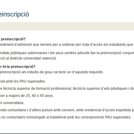
einscripció
 preinscripció?
cediment d’admissió que serveix per a ordenar per nota d’accés els estudiants qu
rsitats públiques valencianes i els seus centres adscrits fan la preinscripció conj
ció al districte universitari valencià.
er-hi la preinscripció?
 preinscripció als estudis de grau cal tenir un d’aquests requisits:
lerat amb les PAU superades.
de tècnic/a superior de formació professional, tècnic/a superior d’arts plàstiques i di
per a majors de 25, 40 o 45 anys.
ió universitària.
lerats comunitaris i d’altres països amb conveni, amb credencial d’accés expedida 
s no comunitaris homologats al batxillerat amb les corresponents PAU superades.