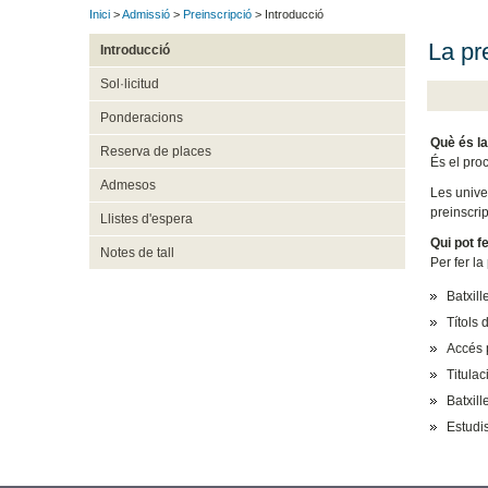
Inici
>
Admissió
>
Preinscripció
> Introducció
La pr
Introducció
Sol·licitud
Ponderacions
Què és la
Reserva de places
És el pro
Admesos
Les unive
preinscrip
Llistes d'espera
Qui pot f
Notes de tall
Per fer la
Batxil
Títols 
Accés 
Titulac
Batxil
Estudi