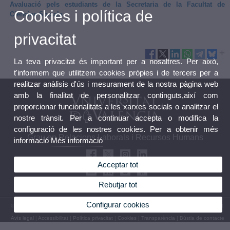
Avaluació pels estudiants de la Secretaria de la Facultat de
Cookies i política de
Ciències Socials
privacitat
La teva privacitat és important per a nosaltres. Per això,
t'informem que utilitzem cookies pròpies i de tercers per a
realitzar anàlisis d'ús i mesurament de la nostra pàgina web
amb la finalitat de personalitzar continguts,així com
proporcionar funcionalitats a les xarxes socials o analitzar el
nostre trànsit. Per a continuar accepta o modifica la
configuració de les nostres cookies. Per a obtenir més
Grau en Relacions Laborals i Recursos Humans
informació
Més informació
Acceptar tot
Rebutjar tot
Configurar cookies
© 2026 UV. - Avinguda Tarongers, 4b 46021 València. Tel.: 96 3828500 Fax: 96 3828501
Avís legal
|
Accessibilitat
|
Política privacitat
|
Cookies
|
Transparència
|
Bústia de contacte