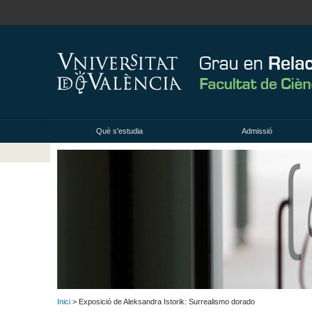
Què s'estudia
Admissió
Inici
> Exposició de Aleksandra Istorik: Surrealismo dorado