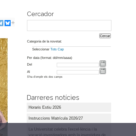
Cercador
Categoria de la novetat:
Seleccionar
Tots
Cap
Per data (format: dd/mm/aaaa)
Del
Al
S'ha d'omplir els dos camps
Darreres notícies
Horaris Estiu 2026
Instruccions Matrícula 2026/27
La Universitat celebra l'excel·lència i la
vocació investigadora amb la investidura de