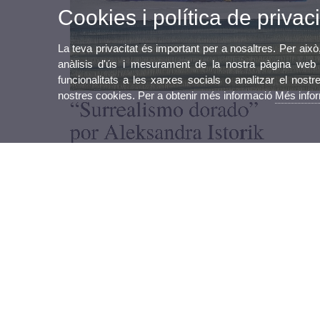
Cookies i política de privaci
La teva privacitat és important per a nosaltres. Per això
anàlisis d'ús i mesurament de la nostra pàgina web a
funcionalitats a les xarxes socials o analitzar el nostr
nostres cookies. Per a obtenir més informació
Més info
Inauguració 5 de maig, 19:30 h. Sala Manuela Ballester de la Fac
Es podrà visitar del 6 de maig fins al 12 de juny 2026, de dilluns 
Què és el surrealisme daurat?
Aquest estil combina elements del surrealisme com una paleta de 
Aleksandra
Istorik
ha aconseguit crear un llenguatge visual propi, 