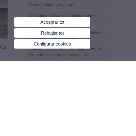
45 nous doctors i doctores
Cerimònia de Graduació i Lliurament de
Premis Extraordiinaris
Acceptar tot
Jornada Prevenció del Suïcidi: Narratives,
Rebutjar tot
diàleg i polítiques públiques
Configurar cookies
DAVALL LES LONES. Memòria i Arxiu del
Circ a Mislata. Projecte expositiu
bleix