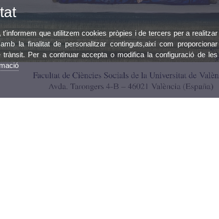
tat
, t'informem que utilitzem cookies pròpies i de tercers per a realitzar
mb la finalitat de personalitzar continguts,així com proporcionar
e trànsit. Per a continuar accepta o modifica la configuració de les
rmació
ultat de Ciències Socials
a divendres de 9:00 h. a 20:00 h.
tons daurades
el “surrealisme daurat”, que no sols redefineix el surrealisme, sinó que també esta