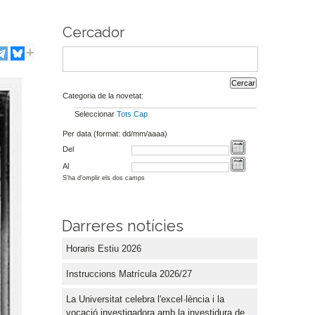
Cercador
Categoria de la novetat:
Seleccionar
Tots
Cap
Per data (format: dd/mm/aaaa)
Del
Al
S'ha d'omplir els dos camps
Darreres notícies
Horaris Estiu 2026
Instruccions Matrícula 2026/27
La Universitat celebra l'excel·lència i la
vocació investigadora amb la investidura de