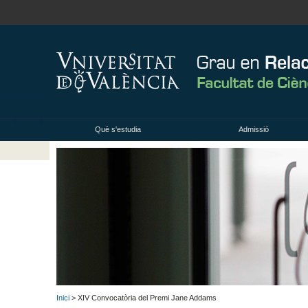
Què s'estudia
Admissió
Inici
> XIV Convocatòria del Premi Jane Addams