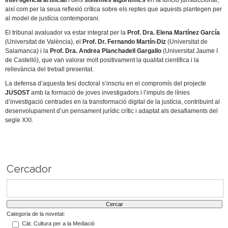
intel·ligència artificial
i dels
sistemes algorítmics
en la funció jurisdiccional,
així com per la seua reflexió crítica sobre els reptes que aquests plantegen per
al model de justícia contemporani.
El tribunal avaluador va estar integrat per la
Prof. Dra. Elena Martínez García
(Universitat de València), el
Prof. Dr. Fernando Martín-Diz
(Universitat de
Salamanca) i la
Prof. Dra. Andrea Planchadell Gargallo
(Universitat Jaume I
de Castelló), que van valorar molt positivament la qualitat científica i la
rellevància del treball presentat.
La defensa d’aquesta tesi doctoral s’inscriu en el compromís del projecte
JUSOST
amb la formació de joves investigadors i l’impuls de línies
d’investigació centrades en la transformació digital de la justícia, contribuint al
desenvolupament d’un pensament jurídic crític i adaptat als desafiaments del
segle XXI.
Cercador
Categoria de la novetat:
Càt. Cultura per a la Mediació