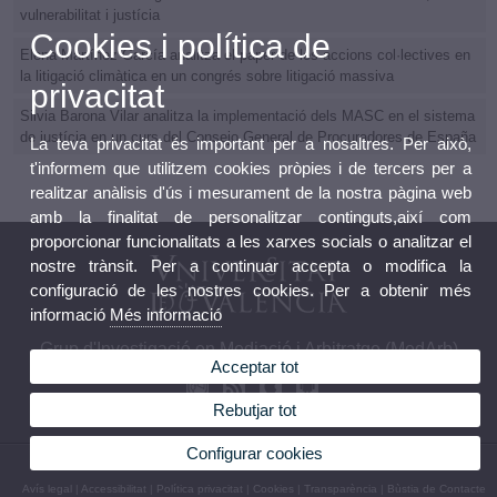
vulnerabilitat i justícia
Cookies i política de
Elena Martínez García analitza el paper de les accions col·lectives en
la litigació climàtica en un congrés sobre litigació massiva
privacitat
Silvia Barona Vilar analitza la implementació dels MASC en el sistema
de justícia en un curs del Consejo General de Procuradores de España
La teva privacitat és important per a nosaltres. Per això,
t'informem que utilitzem cookies pròpies i de tercers per a
realitzar anàlisis d'ús i mesurament de la nostra pàgina web
amb la finalitat de personalitzar continguts,així com
proporcionar funcionalitats a les xarxes socials o analitzar el
nostre trànsit. Per a continuar accepta o modifica la
configuració de les nostres cookies. Per a obtenir més
informació
Més informació
Grup d'Investigació en Mediació i Arbitratge (MedArb)
Acceptar tot
Rebutjar tot
Configurar cookies
© 2026 UV. - Avda. dels Tarongers s/n
Avís legal
|
Accessibilitat
|
Política privacitat
|
Cookies
|
Transparència
|
Bùstia de Contacte