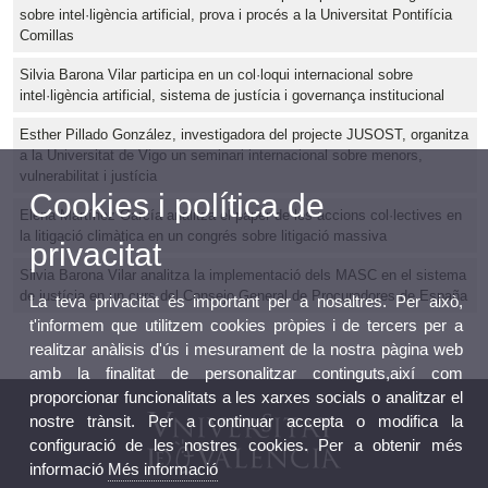
sobre intel·ligència artificial, prova i procés a la Universitat Pontifícia
Comillas
Silvia Barona Vilar participa en un col·loqui internacional sobre
intel·ligència artificial, sistema de justícia i governança institucional
Esther Pillado González, investigadora del projecte JUSOST, organitza
a la Universitat de Vigo un seminari internacional sobre menors,
vulnerabilitat i justícia
Cookies i política de
Elena Martínez García analitza el paper de les accions col·lectives en
la litigació climàtica en un congrés sobre litigació massiva
privacitat
Silvia Barona Vilar analitza la implementació dels MASC en el sistema
de justícia en un curs del Consejo General de Procuradores de España
La teva privacitat és important per a nosaltres. Per això,
t'informem que utilitzem cookies pròpies i de tercers per a
realitzar anàlisis d'ús i mesurament de la nostra pàgina web
amb la finalitat de personalitzar continguts,així com
proporcionar funcionalitats a les xarxes socials o analitzar el
nostre trànsit. Per a continuar accepta o modifica la
configuració de les nostres cookies. Per a obtenir més
informació
Més informació