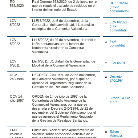
RD
Real Decreto 553/2020, de 2 de junio, por el
RD 553/2020
553/2020
que se regula el traslado de residuos en el
(Texto
interior del territorio del Estado.
consolidado)
LCV
LLEI 6/2022, de 5 de desembre, de la
LCV 6/2022
6/2022
Generalitat, del canvi climàtic i la transició
(Text
ecològica de la Comunitat Valenciana.
consolidat)
LCV
Llei 5/2022, de 29 de novembre, de residus
Text
5/2022
i sòls contaminats per al foment de
consolidat
l'economia circular en la Comunitat
Valenciana.
LCV
Llei 6/2011, d'1 d'abril, de la Generalitat, de
LCV 6/2011
6/2011
Mobilitat de la Comunitat Valenciana
DCV
DECRETO 240/1994, de 22 de noviembre,
Decreto
240/1994
del Gobierno Valenciano, por el que se
240/1994
aprueba el Reglamento Regulador de la
Gestión de los Residuos Sanitarios.
OCV 14
ORDEN de 14 de julio de 1997, de la
Orden 14 julio
julio 1997
Conselleria de Medio Ambiente de la
1997
Comunidad Valenciana, por la que se
desarrolla el Decreto 240/1994, de 22 de
noviembre, del Gobierno Valenciano, por el
que se aprueba el Reglamento Regulador
de la Gestión de Residuos Sanitarios.
EMu
Edicto del Excelentísimo Ayuntamiento de
Edicto
Valencia
Valencia sobre aprobación definitiva de la
Valencia
14 enero
nueva Ordenanza Municipal Reguladora de