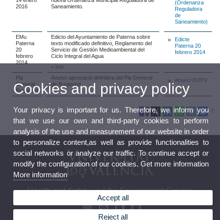
(Ordenanza
2016
Saneamiento.
Reguladora
de
Saneamiento)
EMu
Edicto del Ayuntamiento de Paterna sobre
Edicte
Paterna
texto modificado definitivo, Reglamento del
Paterna 20
20
Servicio de Gestión Medioambiental del
febrero 2014
febrero
Ciclo Integral del Agua
2014
+ info
Pla
Anunci aprovació definitiva del Pla General
Anunci BOPV
Cookies and privacy policy
General
de Burjassot
Burjassot
Your privacy is important for us. Therefore, we inform you
that we use our own and third-party cookies to perform
analysis of the use and measurement of our website in order
to personalize content,as well as provide functionalities to
social networks or analyze our traffic. To continue accept or
modify the configuration of our cookies. Get more information
More information
Health and Safety and the Environment Service
Accept all
Reject all