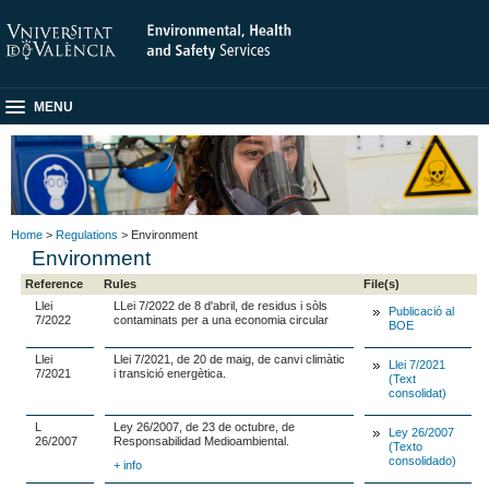
MENU
Home
>
Regulations
> Environment
Environment
Reference
Rules
File(s)
Llei
LLei 7/2022 de 8 d'abril, de residus i sòls
Publicació al
7/2022
contaminats per a una economia circular
BOE
Llei
Llei 7/2021, de 20 de maig, de canvi climàtic
Llei 7/2021
7/2021
i transició energètica.
(Text
consolidat)
L
Ley 26/2007, de 23 de octubre, de
Ley 26/2007
26/2007
Responsabilidad Medioambiental.
(Texto
consolidado)
+ info