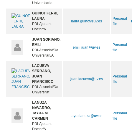
Universitario-
GUINOT FERRI,
LAURA
Personal
laura.guinot@uv.es
PDI-Ajudant
file
Doctor/A
JUAN SORIANO,
EMILI
Personal
emili.juan@uv.es
PDI-Associat/Da
file
Universitari/A
LACUEVA
SERRANO,
JUAN
Personal
juan.lacueva@uv.es
FRANCISCO
file
PDI-Associat/Da
Universitat
LANUZA
NAVARRO,
TAYRA M
Personal
tayra.lanuza@uv.es
CARMEN
file
PDI-Ajudant
Doctor/A