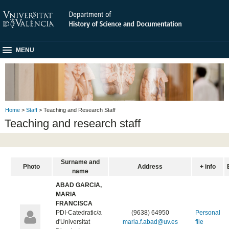
MENU
Home
>
Staff
> Teaching and Research Staff
Teaching and research staff
Surname and
Photo
Address
+ info
name
ABAD GARCIA,
MARIA
FRANCISCA
PDI-Catedratic/a
(9638) 64950
Personal
d'Universitat
maria.f.abad@uv.es
file