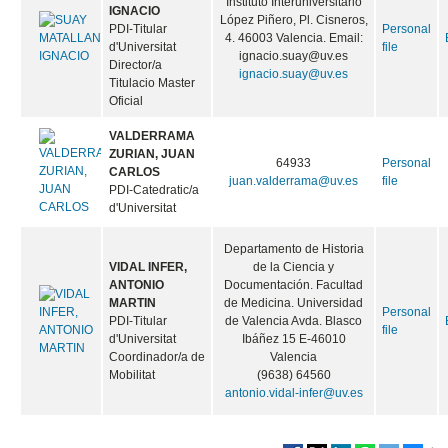
Instituto Interuniversitario
IGNACIO
López Piñero, Pl. Cisneros,
PDI-Titular
Personal
4. 46003 Valencia. Email:
d'Universitat
file
ignacio.suay@uv.es
Director/a
ignacio.suay@uv.es
Titulacio Master
Oficial
VALDERRAMA
ZURIAN, JUAN
64933
Personal
CARLOS
juan.valderrama@uv.es
file
PDI-Catedratic/a
d'Universitat
Departamento de Historia
VIDAL INFER,
de la Ciencia y
ANTONIO
Documentación. Facultad
MARTIN
de Medicina. Universidad
Personal
PDI-Titular
de Valencia Avda. Blasco
file
d'Universitat
Ibáñez 15 E-46010
Coordinador/a de
Valencia
Mobilitat
(9638) 64560
antonio.vidal-infer@uv.es