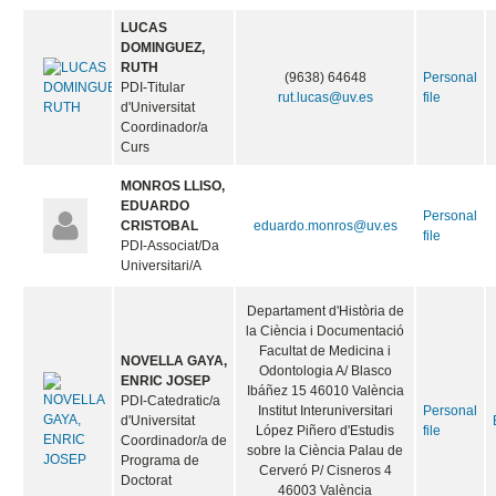
LUCAS
DOMINGUEZ,
RUTH
(9638) 64648
Personal
PDI-Titular
rut.lucas@uv.es
file
d'Universitat
Coordinador/a
Curs
MONROS LLISO,
EDUARDO
Personal
CRISTOBAL
eduardo.monros@uv.es
file
PDI-Associat/Da
Universitari/A
Departament d'Història de
la Ciència i Documentació
Facultat de Medicina i
NOVELLA GAYA,
Odontologia A/ Blasco
ENRIC JOSEP
Ibáñez 15 46010 València
PDI-Catedratic/a
Institut Interuniversitari
Personal
d'Universitat
López Piñero d'Estudis
file
Coordinador/a de
sobre la Ciència Palau de
Programa de
Cerveró P/ Cisneros 4
Doctorat
46003 València