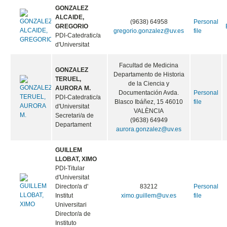
GONZALEZ
ALCAIDE,
(9638) 64958
Personal
GREGORIO
gregorio.gonzalez@uv.es
file
PDI-Catedratic/a
d'Universitat
Facultad de Medicina
GONZALEZ
Departamento de Historia
TERUEL,
de la Ciencia y
AURORA M.
Documentación Avda.
Personal
PDI-Catedratic/a
Blasco Ibáñez, 15 46010
file
d'Universitat
VALÈNCIA
Secretari/a de
(9638) 64949
Departament
aurora.gonzalez@uv.es
GUILLEM
LLOBAT, XIMO
PDI-Titular
d'Universitat
Director/a d'
83212
Personal
Institut
ximo.guillem@uv.es
file
Universitari
Director/a de
Instituto