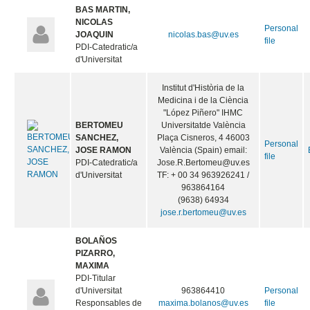
BAS MARTIN,
NICOLAS
Personal
JOAQUIN
nicolas.bas@uv.es
file
PDI-Catedratic/a
d'Universitat
Institut d'Història de la
Medicina i de la Ciència
"López Piñero"
IHMC
BERTOMEU
Universitatde València
SANCHEZ,
Plaça Cisneros, 4 46003
Personal
JOSE RAMON
València (Spain) email:
file
PDI-Catedratic/a
Jose.R.Bertomeu@uv.es
d'Universitat
TF: + 00 34 963926241 /
963864164
(9638) 64934
jose.r.bertomeu@uv.es
BOLAÑOS
PIZARRO,
MAXIMA
PDI-Titular
d'Universitat
963864410
Personal
Responsables de
maxima.bolanos@uv.es
file