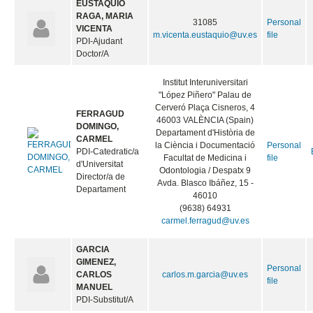
EUSTAQUIO
RAGA, MARIA
31085
Personal
VICENTA
m.vicenta.eustaquio@uv.es
file
PDI-Ajudant
Doctor/A
Institut Interuniversitari
"López Piñero" Palau de
Cerveró Plaça Cisneros, 4
FERRAGUD
46003 VALÈNCIA (Spain)
DOMINGO,
Departament d'Història de
CARMEL
la Ciència i Documentació
Personal
PDI-Catedratic/a
Facultat de Medicina i
file
d'Universitat
Odontologia / Despatx 9
Director/a de
Avda. Blasco Ibáñez, 15 -
Departament
46010
(9638) 64931
carmel.ferragud@uv.es
GARCIA
GIMENEZ,
Personal
CARLOS
carlos.m.garcia@uv.es
file
MANUEL
PDI-Substitut/A