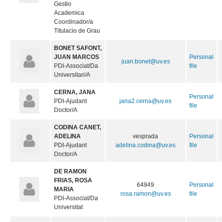
Gestio
Academica
Coordinador/a
Titulacio de Grau
BONET SAFONT,
JUAN MARCOS
Personal
juan.bonet@uv.es
PDI-Associat/Da
file
Universitari/A
CERNA, JANA
Personal
PDI-Ajudant
jana2.cerna@uv.es
file
Doctor/A
CODINA CANET,
ADELINA
vesprada
Personal
PDI-Ajudant
adelina.codina@uv.es
file
Doctor/A
DE RAMON
FRIAS, ROSA
64949
Personal
MARIA
rosa.ramon@uv.es
file
PDI-Associat/Da
Universitat