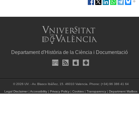
Departament d'Història de la Ciència i Documentació
© 2026 UV. - Av. Blasco Ibáñez, 15. 46010 Valencia. Phone: (+34) 96 386 41 64
Legal Disclaimer
|
Accessibility
|
Privacy Policy
|
Cookies
|
Transparency
|
Department Mailbox