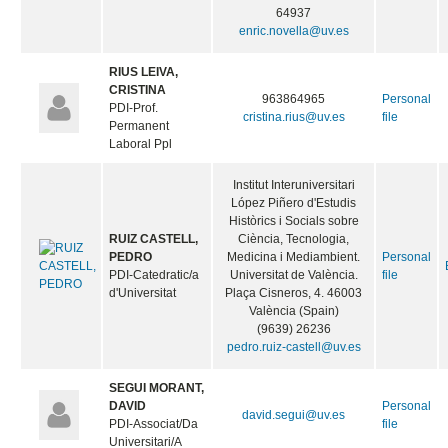
64937
enric.novella@uv.es
RIUS LEIVA,
CRISTINA
963864965
Personal
PDI-Prof.
cristina.rius@uv.es
file
Permanent
Laboral Ppl
Institut Interuniversitari
López Piñero d'Estudis
Històrics i Socials sobre
RUIZ CASTELL,
Ciència, Tecnologia,
PEDRO
Medicina i Mediambient.
Personal
PDI-Catedratic/a
Universitat de València.
file
d'Universitat
Plaça Cisneros, 4. 46003
València (Spain)
(9639) 26236
pedro.ruiz-castell@uv.es
SEGUI MORANT,
DAVID
Personal
david.segui@uv.es
PDI-Associat/Da
file
Universitari/A