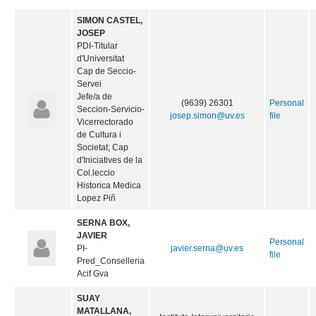
SIMON CASTEL,
JOSEP
PDI-Titular
d'Universitat
Cap de Seccio-
Servei
Jefe/a de
(9639) 26301
Personal
Seccion-Servicio-
josep.simon@uv.es
file
Vicerrectorado
de Cultura i
Societat; Cap
d'Iniciatives de la
Col.leccio
Historica Medica
Lopez Piñ
SERNA BOX,
JAVIER
Personal
PI-
javier.serna@uv.es
file
Pred_Conselleria
Acif Gva
SUAY
MATALLANA,