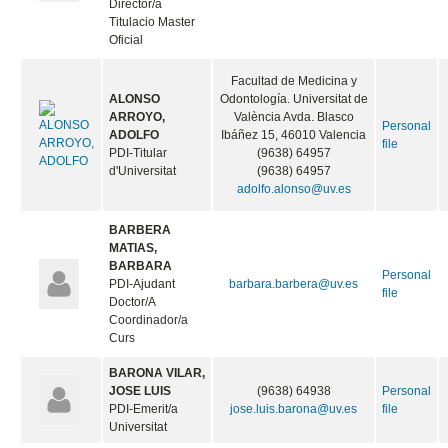
Director/a
Titulacio Master
Oficial
Facultad de Medicina y
ALONSO
Odontología. Universitat de
ARROYO,
València Avda. Blasco
Personal
ADOLFO
Ibáñez 15, 46010 Valencia
file
PDI-Titular
(9638) 64957
d'Universitat
(9638) 64957
adolfo.alonso@uv.es
BARBERA
MATIAS,
BARBARA
Personal
PDI-Ajudant
barbara.barbera@uv.es
file
Doctor/A
Coordinador/a
Curs
BARONA VILAR,
JOSE LUIS
(9638) 64938
Personal
PDI-Emerit/a
jose.luis.barona@uv.es
file
Universitat