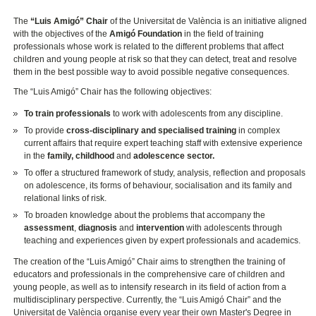
The
“Luis Amigó” Chair
of the Universitat de València is an initiative aligned
with the objectives of the
Amigó Foundation
in the field of training
professionals whose work is related to the different problems that affect
children and young people at risk so that they can detect, treat and resolve
them in the best possible way to avoid possible negative consequences.
The “Luis Amigó” Chair has the following objectives:
To train professionals
to work with adolescents from any discipline.
To provide
cross-disciplinary and specialised training
in complex
current affairs that require expert teaching staff with extensive experience
in the
family, childhood
and
adolescence sector.
To offer a structured framework of study, analysis, reflection and proposals
on adolescence, its forms of behaviour, socialisation and its family and
relational links of risk.
To broaden knowledge about the problems that accompany the
assessment
,
diagnosis
and
intervention
with adolescents through
teaching and experiences given by expert professionals and academics.
The creation of the “Luis Amigó” Chair aims to strengthen the training of
educators and professionals in the comprehensive care of children and
young people, as well as to intensify research in its field of action from a
multidisciplinary perspective. Currently, the “Luis Amigó Chair” and the
Universitat de València organise every year their own Master's Degree in