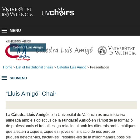
MENU
Càtedra Luis Amigó
Home
>
List of Institutional chairs
>
Càtedra Luis Amigó
> Presentation
SUBMENU
“Lluis Amigó” Chair
La
Càtedra Lluís Amigó
de la Universitat de València és una iniciativa
alineada amb els objectius de la
Fundació Amigó
en l'àmbit de la formació
de professionals el treball estiga relacionat amb les diferents problemàtiques
que afecten a xiquets, xiquetes i joves en situació de risc perquè
puguen detectar-les, tractar-les i resoldre-les de la millor manera possible