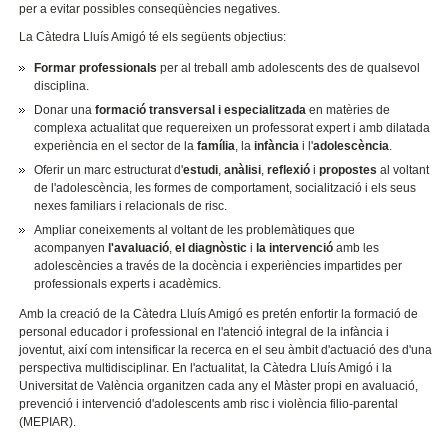
per a evitar possibles conseqüències negatives.
La Càtedra Lluís Amigó té els següents objectius:
Formar professionals
per al treball amb adolescents des de qualsevol
disciplina.
Donar una
formació transversal i especialitzada
en matèries de
complexa actualitat que requereixen un professorat expert i amb dilatada
experiència en el sector de la
família
, la
infància
i l'
adolescència
.
Oferir un marc estructurat d'
estudi
,
anàlisi
,
reflexió
i
propostes
al voltant
de l'adolescència, les formes de comportament, socialització i els seus
nexes familiars i relacionals de risc.
Ampliar coneixements al voltant de les problemàtiques que
acompanyen
l'avaluació
,
el diagnòstic
i
la intervenció
amb les
adolescències a través de la docència i experiències impartides per
professionals experts i acadèmics.
Amb la creació de la Càtedra Lluís Amigó es pretén enfortir la formació de
personal educador i professional en l'atenció integral de la infància i
joventut, així com intensificar la recerca en el seu àmbit d'actuació des d'una
perspectiva multidisciplinar. En l'actualitat, la Càtedra Lluís Amigó i la
Universitat de València organitzen cada any el Màster propi en avaluació,
prevenció i intervenció d'adolescents amb risc i violència filio-parental
(MEPIAR).