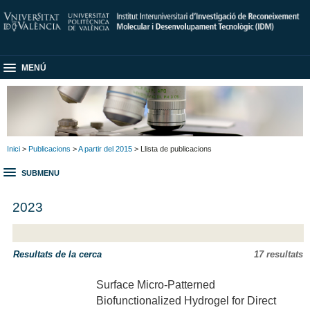
MENÚ
Inici
>
Publicacions
>
A partir del 2015
> Llista de publicacions
SUBMENU
2023
Resultats de la cerca
17 resultats
Surface Micro-Patterned
Biofunctionalized Hydrogel for Direct