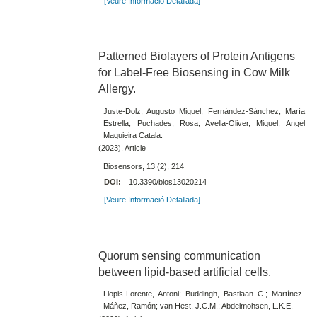
[Veure Informació Detallada]
Patterned Biolayers of Protein Antigens
for Label-Free Biosensing in Cow Milk
Allergy.
Juste-Dolz, Augusto Miguel; Fernández-Sánchez, María
Estrella; Puchades, Rosa; Avella-Oliver, Miquel; Angel
Maquieira Catala.
(2023). Article
Biosensors, 13 (2), 214
DOI:
10.3390/bios13020214
[Veure Informació Detallada]
Quorum sensing communication
between lipid-based artificial cells.
Llopis-Lorente, Antoni; Buddingh, Bastiaan C.; Martínez-
Máñez, Ramón; van Hest, J.C.M.; Abdelmohsen, L.K.E.