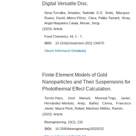
Digital Versatile Disc.
Sena-Torralba, Amadeo; Nathalie G.E. Smits; Blázquez-
Ruano, David; Albero-Pérez, Clara; Pallás-Tamarit, Yeray;
Angel Maquieira Catala; Morais, Sergi.
(2023). Article
Food Chemistry, 44, 1 - 7.
DOI:
10.1016/j.foodchem.2022.134570
[Veure Informació Detallada]
Finite Element Models of Gold
Nanoparticles and Their Suspensions for
Photothermal Effect Calculation.
Terrés-Haro, José Manuel; Monreal-Trigo, Javier;
Hernández-Montoto, Andy; Ibáñez Civera, Francisco
Javier; Masot Peris, Rafael; Martínez-Máñez, Ramón.
(2023). Article
Bioengineering, 10(2), 232
DOI:
10.3390/bioengineering10020232