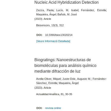
Nucleic Acid Hybridization Detection
Zezza, Paola; Lucío, M. Isabel; Fernández, Estrella;
Maquieira, Ángel; Bañuls, M. José
(2023). Article
Biosensors, 13(3), 312
DOI:
10.3390/bios13020214
[Veure Informació Detallada]
Biogratings: Nanoestructuras de
biomoléculas para análisis químico
mediante difracción de luz
Avella-Oliver, Miquel; Juste-Dolz, Augusto M.; Fernández-
Sánchez, Estrella; Maquieira, Ángel
(2023). Article
Actualidad Analítica, 81, 30-35
DOI:
revista online