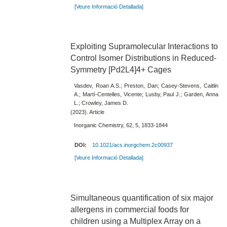
[Veure Informació Detallada]
Exploiting Supramolecular Interactions to
Control Isomer Distributions in Reduced-
Symmetry [Pd2L4]4+ Cages
Vasdev, Roan A.S.; Preston, Dan; Casey-Stevens, Caitlin
A.; Martí-Centelles, Vicente; Lusby, Paul J.; Garden, Anna
L.; Crowley, James D.
(2023). Article
Inorganic Chemistry, 62, 5, 1833-1844
DOI:
10.1021/acs.inorgchem.2c00937
[Veure Informació Detallada]
Simultaneous quantification of six major
allergens in commercial foods for
children using a Multiplex Array on a