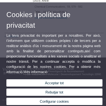
(2023). Article
Chemical Communications, 59, 579 - 582.
DOI:
10.1039/d2cc05367e
Cookies i política de
[Veure Informació Detallada]
privacitat
La teva privacitat és important per a nosaltres. Per això,
Anterior
1
2
t'informem que utilitzem cookies pròpies i de tercers per a
realitzar anàlisis d'ús i mesurament de la nostra pàgina web
amb la finalitat de personalitzar continguts,així com
proporcionar funcionalitats a les xarxes socials o analitzar el
nostre trànsit. Per a continuar accepta o modifica la
configuració de les nostres cookies. Per a obtenir més
informació
Més informació
Acceptar tot
Rebutjar tot
© 2026 UV. - Av. Vicent Andrés Estellés, 19, 46100 Burjassot (València). Tel.963544410 - UPV.
Configurar cookies
Camino de Vera, s/n. 46022. València. Tel. 963879347 Espanya