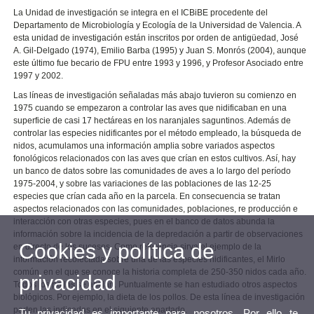
La Unidad de investigación se integra en el ICBiBE procedente del
Departamento de Microbiología y Ecología de la Universidad de Valencia. A
esta unidad de investigación están inscritos por orden de antigüedad, José
A. Gil-Delgado (1974), Emilio Barba (1995) y Juan S. Monrós (2004), aunque
este último fue becario de FPU entre 1993 y 1996, y Profesor Asociado entre
1997 y 2002.
Las líneas de investigación señaladas más abajo tuvieron su comienzo en
1975 cuando se empezaron a controlar las aves que nidificaban en una
superficie de casi 17 hectáreas en los naranjales saguntinos. Además de
controlar las especies nidificantes por el método empleado, la búsqueda de
nidos, acumulamos una información amplia sobre variados aspectos
fonológicos relacionados con las aves que crían en estos cultivos. Así, hay
un banco de datos sobre las comunidades de aves a lo largo del período
1975-2004, y sobre las variaciones de las poblaciones de las 12-25
especies que crían cada año en la parcela. En consecuencia se tratan
aspectos relacionados con las comunidades, poblaciones, re producción e
interacción con otras especies, pues en el banco de datos abunda la
información sobre la incidencia de la depredación a partir de observaciones
Cookies y política de
en directo de los sucesos. Como referencia sirva el ejemplo de la
información recolectada sobre una de las especies nidificantes, el Mirlo
común, en el que se conoce la historia completa de 250-350 nidos cada año.
privacidad
Todos los pollos se anillan. Puntualmente se han estudiado otros aspectos
biológicos. Por ejemplo, la dieta de los pollos. De esta línea de investigación
parten las indicadas en el siguiente apartado.
Tu privacidad es importante para nosotros. Por ello te