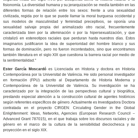
fisionomía. La diversidad humana y su jerarquización se medía también en las
diferentes formas de relación entre los sexos: frente a una sexualidad
civilizada, regida por lo que se puede llamar la moral burguesa occidental y
sus modelos de masculinidad y feminidad preceptivos, se oponía una
sexualidad salvaje propia del animalizado otro racial, frecuentemente
caracterizada bien por la afeminación o por la hipersexualización, y que
cristalizó en estereotipos raciales que perduran hasta nuestros días. Estos
imaginarios justificaron la idea de superioridad del hombre blanco y sus
formas de dominación, pero no fueron incontestados, sino que encontramos
también literatura en el siglo XIX que cuestiona la barrera racial por medio de
la sentimentalidad."
Ester García Moscardó
es Licenciada en Historia y doctora en Historia
Contemporánea por la Universitat de València. He sido personal investigador
en formación (FPU) adscrito al Departamento de Historia Moderna y
Contemporánea de la Universitat de València. Su investigación se ha
caracterizado por la integración de las perspectivas cultural y biográfica,
prestando especial atención a la construcción cultural de agentes históricos
según referentes específicos de género. Actualmente es Investigadora Doctora
contratada en el proyecto CIRGEN: Circulating Gender in the Global
Enlightenment: Ideas, Networks, Agencies (European Research Council –
Advanced Grant 787015), en el que trabaja sobre los discursos raciales y de
género en el marco de la cultura de la sensibilidad dieciochesca y su
proyección en el siglo XIX.