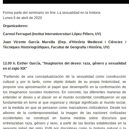
Forma parte del seminario on line: La sexualidad en la historia
Lunes 6 de abril de 2020
Organizadores:
Carmel Ferragud (Institut Interuniversitari López Piñero, UV)
Juan Vicente García Marsilla (Dep. d'Història Medieval i Ciències i
Tècniques Historiogràfiques, Facultat de Geografia i Història, UV)
12.00 h. Esther García, "Imaginarios del deseo: raza, género y sexualidad
en el siglo XIX"
"Partiendo de una conceptualización de la sexualidad como construcción
cultural y, por lo tanto, como objeto dotado de su propia historicidad, se
propone una aproximación al papel que desempeñó en la conformación de
los imaginarios sociales modernos. En concreto, las diferentes maneras de
entender el deseo y el placer en el mundo occidental constituyeron un eje
fundamental en torno al que organizar y otorgar significado al mundo social,
en la medida en que se pensaron como marcadores civilizatorios. Desde los
albores de la contemporaneidad, la imagen de las naciones civilizadas
occidentales se construyó en buena medida sobre discursos que
entrelazaban raza, género y sexo, a partir de las teorías establecidas en la
segunda mitad del siglo XVIII por disciplinas como la historia natural o la