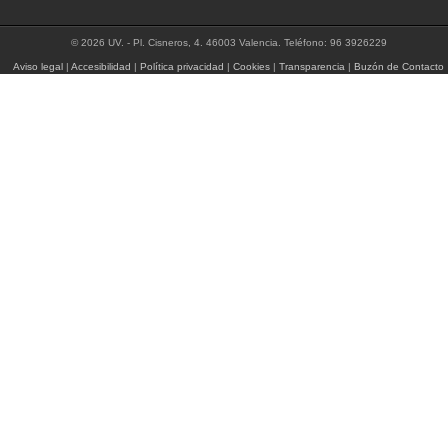
© 2026 UV. - Pl. Cisneros, 4. 46003 Valencia. Teléfono: 96 3926229
Aviso legal
|
Accesibilidad
|
Política privacidad
|
Cookies
|
Transparencia
|
Buzón de Contacto