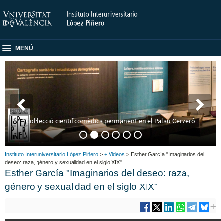
MENÚ
Col·lecció cientificomèdica permanent en el Palau Cerveró
Instituto Interuniversitario López Piñero
>
+ Videos
> Esther García "Imaginarios del
deseo: raza, género y sexualidad en el siglo XIX"
Esther García "Imaginarios del deseo: raza,
género y sexualidad en el siglo XIX"