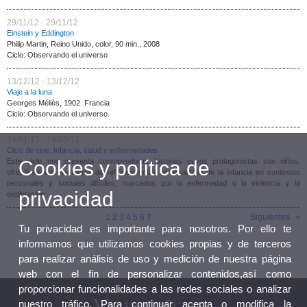
29/11/12 - 29/11/12
Einstein y Eddington
Philip Martin, Reino Unido, color, 90 min., 2008
Ciclo: Observando el universo
13/12/12 - 13/12/12
Viaje a la luna
Georges Méliès, 1902. Francia
Ciclo: Observando el universo.
24/01/13 - 14/02/13
Ciclo de cine: Infancia, salud y enfermedades
Cookies y política de
Este ciclo nos presenta conmovedoras historias cuyos protagonistas son niños,
ofreciéndonos elementos de reflexión sobre el desarrollo de la infancia en contextos
personales y sociales difíciles, marcados por la enfermedad o la violencia y la
privacidad
explotación
1
2
3
4
5
6
7
Siguientes
Tu privacidad es importante para nosotros. Por ello te
informamos que utilizamos cookies propias y de terceros
para realizar análisis de uso y medición de nuestra página
web con el fin de personalizar contenidos,así como
proporcionar funcionalidades a las redes sociales o analizar
nuestro tráfico. Para continuar acepta o modifica la