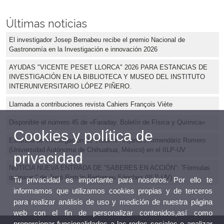
Últimas noticias
El investigador Josep Bernabeu recibe el premio Nacional de
Gastronomía en la Investigación e innovación 2026
AYUDAS "VICENTE PESET LLORCA" 2026 PARA ESTANCIAS DE
INVESTIGACIÓN EN LA BIBLIOTECA Y MUSEO DEL INSTITUTO
INTERUNIVERSITARIO LÓPEZ PIÑERO.
Llamada a contribuciones revista Cahiers François Viète
Disponible el número 45 de «Faraday. Boletín de Física y Química»
Cookies y política de
Estancia de investigación de Vladimir Alejandro Armendáriz Romero
(Universidad Autónoma de Chihuahua, México) en el IILP-UV
privacidad
NOTICIA NUEVA ENTRADA DE “SABERES EN ACCIÓN”: ”Fórmulas
químicas" de José Ramón Bertomeu Sánchez (IILP-UV)
Tu privacidad es importante para nosotros. Por ello te
informamos que utilizamos cookies propias y de terceros
para realizar análisis de uso y medición de nuestra página
web con el fin de personalizar contenidos,así como
proporcionar funcionalidades a las redes sociales o analizar