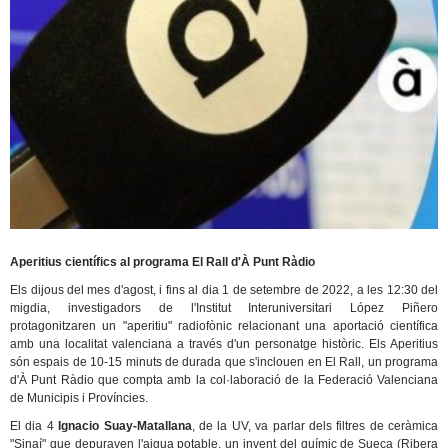
Aperitius científics al programa El Rall d'À Punt Ràdio
Els dijous del mes d'agost, i fins al dia 1 de setembre de 2022, a les 12:30 del
migdia, investigadors de l'Institut Interuniversitari López Piñero
protagonitzaren un "aperitiu" radiofònic relacionant una aportació científica
amb una localitat valenciana a través d'un personatge històric. Els Aperitius
són espais de 10-15 minuts de durada que s'inclouen en El Rall, un programa
d'À Punt Ràdio que compta amb la col·laboració de la Federació Valenciana
de Municipis i Províncies.
El dia 4
Ignacio Suay-Matallana
, de la UV, va parlar dels filtres de ceràmica
"Sinaí" que depuraven l'aigua potable, un invent del químic de Sueca (Ribera