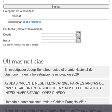
Categoría de la novedad:
Podcast
Seleccionar
Todos
Ninguno
Por fecha (formato: dd/mm/aaaa)
Desde
hasta
Se deben rellenar los dos campos
Últimas noticias
El investigador Josep Bernabeu recibe el premio Nacional de
Gastronomía en la Investigación e innovación 2026
AYUDAS "VICENTE PESET LLORCA" 2026 PARA ESTANCIAS DE
INVESTIGACIÓN EN LA BIBLIOTECA Y MUSEO DEL INSTITUTO
INTERUNIVERSITARIO LÓPEZ PIÑERO.
Llamada a contribuciones revista Cahiers François Viète
Disponible el número 45 de «Faraday. Boletín de Física y Química»