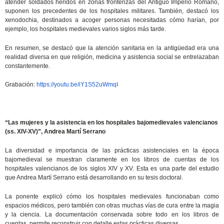
atender soldados heridos en zonas fronterizas del Antiguo Imperio Romano,
suponen los precedentes de los hospitales militares. También, destacó los
xenodochia, destinados a acoger personas necesitadas cómo harían, por
ejemplo, los hospitales medievales varios siglos más tarde.
En resumen, se destacó que la atención sanitaria en la antigüedad era una
realidad diversa en que religión, medicina y asistencia social se entrelazaban
constantemente.
Grabación:
https://youtu.be/iY1S52uWmqI
“Las mujeres y la asistencia en los hospitales bajomedievales valencianos
(ss. XIV-XV)”, Andrea Martí Serrano
La diversidad e importancia de las prácticas asistenciales en la época
bajomedieval se muestran claramente en los libros de cuentas de los
hospitales valencianos de los siglos XIV y XV. Esta es una parte del estudio
que Andrea Martí Serrano está desarrollando en su tesis doctoral.
La ponente explicó cómo los hospitales medievales funcionaban como
espacios médicos, pero también con otras muchas vías de cura entre la magia
y la ciencia. La documentación conservada sobre todo en los libros de
cuentas, permite reconstruir con detalle estas prácticas diversas.