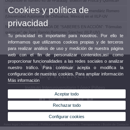
Disponible el número 45 de «Faraday. Boletín de Física y Química»
Cookies y política de
Estancia de investigación de Vladimir Alejandro Armendáriz Romero
(Universidad Autónoma de Chihuahua, México) en el IILP-UV
privacidad
NOTICIA NUEVA ENTRADA DE “SABERES EN ACCIÓN”: ”Fórmulas
químicas" de José Ramón Bertomeu Sánchez (IILP-UV)
Tu privacidad es importante para nosotros. Por ello te
informamos que utilizamos cookies propias y de terceros
para realizar análisis de uso y medición de nuestra página
web con el fin de personalizar contenidos,así como
proporcionar funcionalidades a las redes sociales o analizar
nuestro tráfico. Para continuar acepta o modifica la
configuración de nuestras cookies. Para ampliar información
Más información
Instituto Interuniversitario López Piñero
Aceptar todo
Rechazar todo
Configurar cookies
© 2026 UV. - Pl. Cisneros, 4. 46003 Valencia. Teléfono: 96 3926229
Aviso legal
|
Accesibilidad
|
Política privacidad
|
Cookies
|
Transparencia
|
Buzón de Contacto