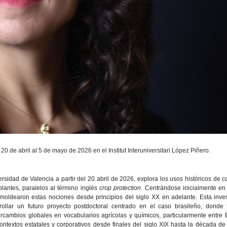
20 de abril al 5 de mayo de 2026 en el Institut Interuniversitari López Piñero.
ersidad de Valencia a partir del 20 abril de 2026, explora los usos históricos de 
antes, paralelos al término inglés
crop protection
. Centrándose inicialmente en
 moldearon estas nociones desde principios del siglo XX en adelante. Esta inve
ollar un futuro proyecto postdoctoral centrado en el caso brasileño, donde 
rcambios globales en vocabularios agrícolas y químicos, particularmente entre
ontextos estatales y corporativos desde finales del siglo XIX hasta la década de