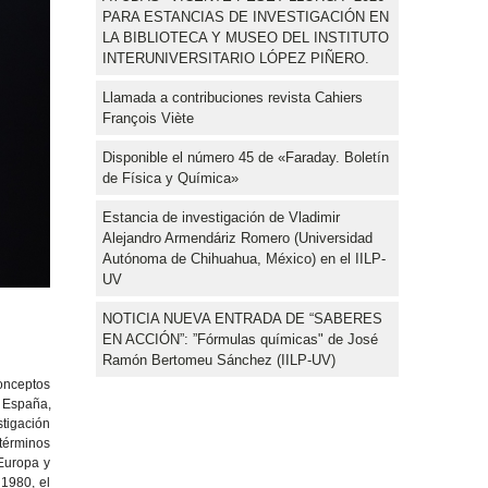
PARA ESTANCIAS DE INVESTIGACIÓN EN
LA BIBLIOTECA Y MUSEO DEL INSTITUTO
INTERUNIVERSITARIO LÓPEZ PIÑERO.
Llamada a contribuciones revista Cahiers
François Viète
Disponible el número 45 de «Faraday. Boletín
de Física y Química»
Estancia de investigación de Vladimir
Alejandro Armendáriz Romero (Universidad
Autónoma de Chihuahua, México) en el IILP-
UV
NOTICIA NUEVA ENTRADA DE “SABERES
EN ACCIÓN”: ”Fórmulas químicas" de José
Ramón Bertomeu Sánchez (IILP-UV)
conceptos
 España,
stigación
términos
 Europa y
 1980, el