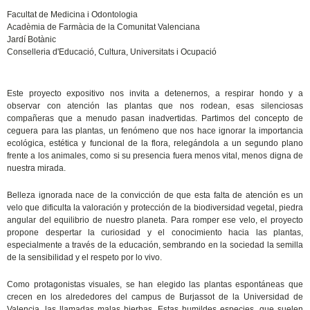
Facultat de Medicina i Odontologia
Acadèmia de Farmàcia de la Comunitat Valenciana
Jardí Botànic
Conselleria d'Educació, Cultura, Universitats i Ocupació
Este proyecto expositivo nos invita a detenernos, a respirar hondo y a
observar con atención las plantas que nos rodean, esas silenciosas
compañeras que a menudo pasan inadvertidas. Partimos del concepto de
ceguera para las plantas, un fenómeno que nos hace ignorar la importancia
ecológica, estética y funcional de la flora, relegándola a un segundo plano
frente a los animales, como si su presencia fuera menos vital, menos digna de
nuestra mirada.
Belleza ignorada nace de la convicción de que esta falta de atención es un
velo que dificulta la valoración y protección de la biodiversidad vegetal, piedra
angular del equilibrio de nuestro planeta. Para romper ese velo, el proyecto
propone despertar la curiosidad y el conocimiento hacia las plantas,
especialmente a través de la educación, sembrando en la sociedad la semilla
de la sensibilidad y el respeto por lo vivo.
Como protagonistas visuales, se han elegido las plantas espontáneas que
crecen en los alrededores del campus de Burjassot de la Universidad de
Valencia, las llamadas malas hierbas. Estas humildes especies, que suelen