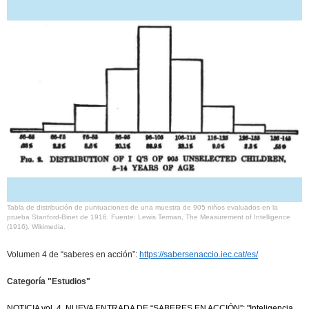
Tabla de distribución de puntuaciones de una muestra de 905 niños evaluados en la
prueba Stanford-Binet de 1916. Fuente: Lewis Terman, The Measurement of Intelligence
(1916). Wikimedia.
Volumen 4 de “saberes en acción”:
https://sabersenaccio.iec.cat/es/
Categoría "Estudios"
NOTICIA vol. 4. NUEVA ENTRADA DE “SABERES EN ACCIÓN”:
"Inteligencia