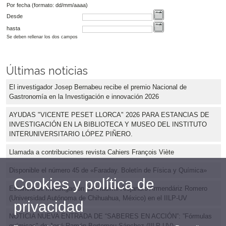
Por fecha (formato: dd/mm/aaaa)
Desde
hasta
Se deben rellenar los dos campos
Últimas noticias
El investigador Josep Bernabeu recibe el premio Nacional de
Gastronomía en la Investigación e innovación 2026
AYUDAS "VICENTE PESET LLORCA" 2026 PARA ESTANCIAS DE
INVESTIGACIÓN EN LA BIBLIOTECA Y MUSEO DEL INSTITUTO
INTERUNIVERSITARIO LÓPEZ PIÑERO.
Llamada a contribuciones revista Cahiers François Viète
Disponible el número 45 de «Faraday. Boletín de Física y Química»
Cookies y política de
Estancia de investigación de Vladimir Alejandro Armendáriz Romero
(Universidad Autónoma de Chihuahua, México) en el IILP-UV
privacidad
NOTICIA NUEVA ENTRADA DE “SABERES EN ACCIÓN”: ”Fórmulas
químicas" de José Ramón Bertomeu Sánchez (IILP-UV)