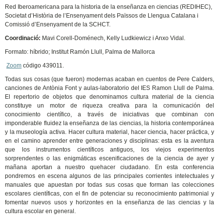
Red Iberoamericana para la historia de la enseñanza en ciencias (REDIHEC),
Societat d’Història de l’Ensenyament dels Païssos de Llengua Catalana i
Comissió d’Ensenyament de la SCHCT.
Coordinació:
Mavi Corell-Doménech, Kelly Ludkiewicz i Anxo Vidal.
Formato: híbrido; Institut Ramón Llull, Palma de Mallorca
Zoom
código 439011.
Todas sus cosas (que fueron) modernas acaban en cuentos de Pere Calders,
canciones de Antònia Font y aulas-laboratorio del IES Ramon Llull de Palma.
El repertorio de objetos que denominamos cultura material de la ciencia
constituye un motor de riqueza creativa para la comunicación del
conocimiento científico, a través de iniciativas que combinan con
imponderable fluidez la enseñanza de las ciencias, la historia contemporánea
y la museología activa. Hacer cultura material, hacer ciencia, hacer práctica, y
en el camino aprender entre generaciones y disciplinas: esta es la aventura
que los instrumentos científicos antiguos, los viejos experimentos
sorprendentes o las enigmáticas escenificaciones de la ciencia de ayer y
mañana aportan a nuestro quehacer ciudadano. En esta conferencia
pondremos en escena algunos de las principales corrientes intelectuales y
manuales que apuestan por todas sus cosas que forman las colecciones
escolares científicas, con el fin de potenciar su reconocimiento patrimonial y
fomentar nuevos usos y horizontes en la enseñanza de las ciencias y la
cultura escolar en general.