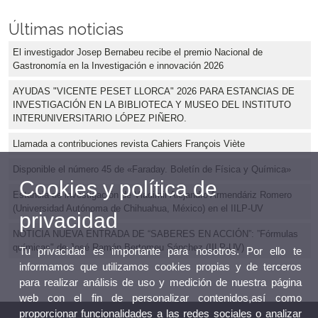
Últimas noticias
El investigador Josep Bernabeu recibe el premio Nacional de
Gastronomía en la Investigación e innovación 2026
AYUDAS "VICENTE PESET LLORCA" 2026 PARA ESTANCIAS DE
INVESTIGACIÓN EN LA BIBLIOTECA Y MUSEO DEL INSTITUTO
INTERUNIVERSITARIO LÓPEZ PIÑERO.
Llamada a contribuciones revista Cahiers François Viète
Disponible el número 45 de «Faraday. Boletín de Física y Química»
Cookies y política de
Estancia de investigación de Vladimir Alejandro Armendáriz Romero
(Universidad Autónoma de Chihuahua, México) en el IILP-UV
privacidad
NOTICIA NUEVA ENTRADA DE “SABERES EN ACCIÓN”: ”Fórmulas
químicas" de José Ramón Bertomeu Sánchez (IILP-UV)
Tu privacidad es importante para nosotros. Por ello te
informamos que utilizamos cookies propias y de terceros
para realizar análisis de uso y medición de nuestra página
web con el fin de personalizar contenidos,así como
proporcionar funcionalidades a las redes sociales o analizar