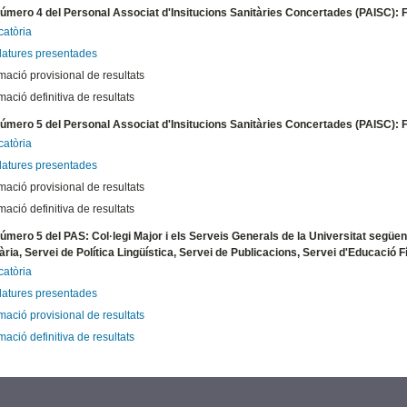
número 4 del Personal Associat d'Insitucions Sanitàries Concertades (PAISC): 
atòria
atures presentades
mació provisional de resultats
ació definitiva de resultats
número 5 del Personal Associat d'Insitucions Sanitàries Concertades (PAISC): F
atòria
atures presentades
mació provisional de resultats
ació definitiva de resultats
número 5 del PAS: Col·legi Major i els Serveis Generals de la Universitat següen
ària, Servei de Política Lingüística, Servei de Publicacions, Servei d'Educació 
atòria
atures presentades
mació provisional de resultats
ació definitiva de resultats