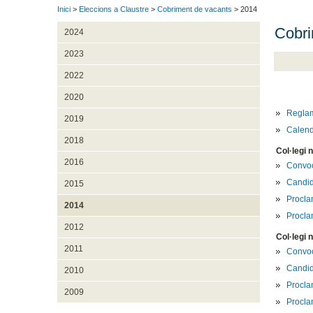
Inici
>
Eleccions a Claustre
>
Cobriment de vacants
> 2014
Cobri
2024
2023
2022
2020
Reglam
2019
Calend
2018
Col·legi 
2016
Convoc
Candid
2015
Procla
2014
Proclam
2012
Col·legi 
2011
Convoc
Candid
2010
Procla
2009
Proclam