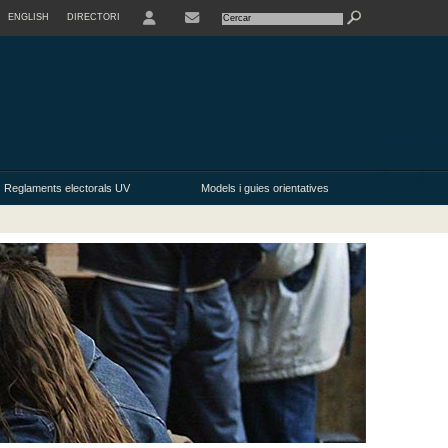
ENGLISH
DIRECTORI
USER
Reglaments electorals UV
Models i guies orientatives