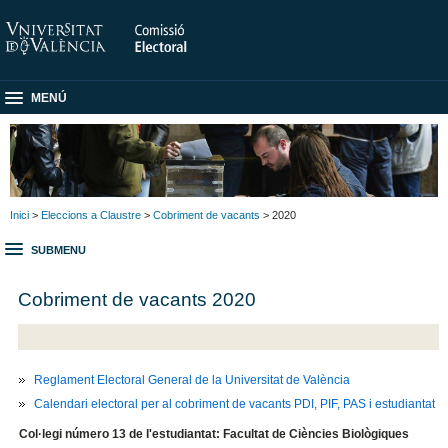
MENÚ
Inici
>
Eleccions a Claustre
>
Cobriment de vacants
> 2020
SUBMENU
Cobriment de vacants 2020
Reglament Electoral General de la Universitat de València
Calendari electoral per al cobriment de vacants PDI, PIF, PAS i estudiantat
Col·legi número 13 de l'estudiantat: Facultat de Ciències Biològiques