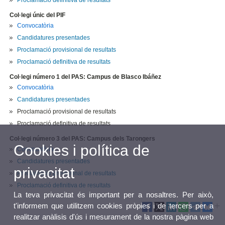
Proclamació definitiva de resultats
Col·legi únic del PIF
Convocatòria
Candidatures presentades
Proclamació provisional de resultats
Proclamació definitiva de resultats
Col·legi número 1 del PAS: Campus de Blasco Ibáñez
Convocatòria
Candidatures presentades
Proclamació provisional de resultats
Proclamació definitiva de resultats
Col·legi número 3 del PAS: Campus dels Tarongers
Cookies i política de
Convocatòria
Candidatures presentades
privacitat
Proclamació provisional de resultats
Proclamació definitiva de resultats
La teva privacitat és important per a nosaltres. Per això,
t'informem que utilitzem cookies pròpies i de tercers per a
realitzar anàlisis d'ús i mesurament de la nostra pàgina web