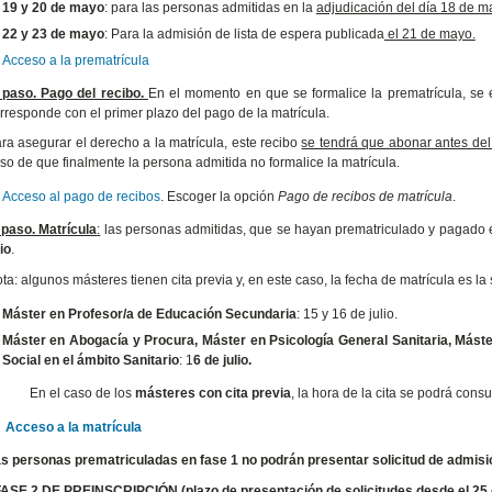
19 y 20 de mayo
: para las personas admitidas en la
adjudicación del día 18 de m
22 y 23 de mayo
: Para la admisión de lista de espera publicada
el 21 de mayo.
Acceso a la prematrícula
 paso. Pago del recibo.
En el momento en que se formalice la prematrícula, se 
rresponde con el primer plazo del pago de la matrícula.
ra asegurar el derecho a la matrícula, este recibo
se tendrá que abonar antes del 
so de que finalmente la persona admitida no formalice la matrícula.
Acceso al pago de recibos
. Escoger la opción
Pago de recibos de matrícula
.
 paso. Matrícula
:
las personas admitidas, que se hayan prematriculado y pagado e
lio
.
ta: algunos másteres tienen cita previa y, en este caso, la fecha de matrícula es la 
Máster en Profesor/a de Educación Secundaria
: 15 y 16 de julio.
Máster en Abogacía y Procura, Máster en Psicología General Sanitaria, Mást
Social en el ámbito Sanitario
: 1
6 de julio.
En el caso de los
másteres con cita previa
, la hora de la cita se podrá consu
Acceso a la matrícula
s personas prematriculadas en fase 1 no podrán presentar solicitud de admisió
FASE 2 DE PREINSCRIPCIÓN (plazo de presentación de solicitudes desde el 25 d