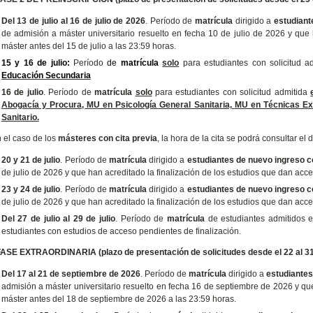
Del 13 de julio al 16 de julio de 2026
. Período de
matrícula
dirigido a
estudiant
de admisión a máster universitario resuelto en fecha 10 de julio de 2026 y que 
máster antes del 15 de julio a las 23:59 horas.
15 y 16 de julio:
Período
de
matrícula
solo
para estudiantes con solicitud 
Educación Secundaria
16 de julio
. Período de
matrícula
solo
para estudiantes con solicitud admitida
Abogacía y Procura, MU en Psicología General Sanitaria,
MU en Técnicas Ex
Sanitario.
 el caso de los
másteres con cita previa
, la hora de la cita se podrá consultar el
20 y 21 de julio
. Período de
matrícula
dirigido a
estudiantes de nuevo ingreso co
de julio de 2026 y que han acreditado la finalización de los estudios que dan acces
23 y 24 de julio
. Período de
matrícula
dirigido a
estudiantes de nuevo ingreso co
de julio de 2026 y que han acreditado la finalización de los estudios que dan acces
Del 27 de julio al 29 de julio
. Período de
matrícula
de estudiantes admitidos 
estudiantes con estudios de acceso pendientes de finalización.
FASE EXTRAORDINARIA (plazo de presentación de solicitudes desde el 22 al 31 d
Del 17 al 21 de septiembre de 2026
. Período de
matrícula
dirigido a
estudiantes
admisión a máster universitario resuelto en fecha 16 de septiembre de 2026 y que
máster antes del 18 de septiembre de 2026 a las 23:59 horas.