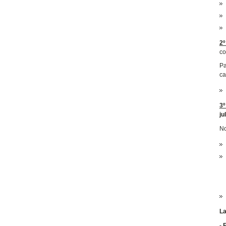
2º
co
Pa
ca
3º
ju
No
La
- 