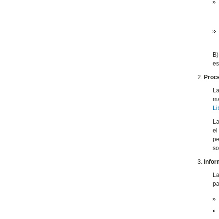
B
es
Proc
La
ma
Li
La
el
pe
so
Infor
La
pa