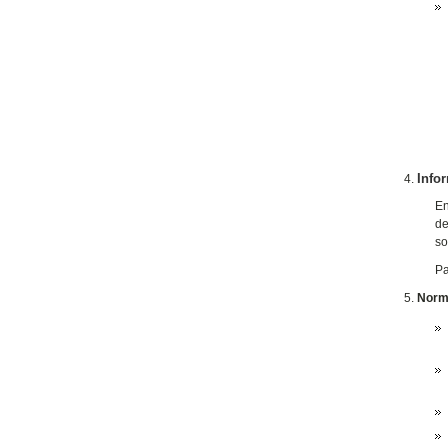
Info
En
de
so
Pa
Norm