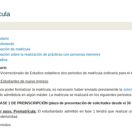
cula
dario
dimiento
mación de matrícula
mación sobre la realización de prácticas con personas menores
tiva
ario
 Vicerrectorado de Estudios establece dos periodos de matrícula ordinaria para el
 Estudiantes de nuevo ingreso
ra poder formalizar la matrícula, es necesario haber enviado previamente la
solic
do admitido/a en algún máster. La matrícula se realizará en los siguientes periodos
FASE 1 DE PREINSCRIPCIÓN (plazo de presentación de solicitudes desde el 30 d
r paso. Prematrícula:
El estudiantado admitido en fase 1 tendrá que realizar u
sterioridad.
riodos: