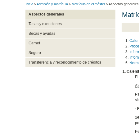
Inicio
>
Admisión y matrícula
>
Matrícula en el máster
> Aspectos generales
Matrí
Aspectos generales
Tasas y exenciones
Becas y ayudas
Calen
Carnet
Proce
Infor
Seguro
Infor
Transferencia y reconocimiento de créditos
Norma
1.
Calend
El
A)
Pa
si
- 
1e
po
Pe