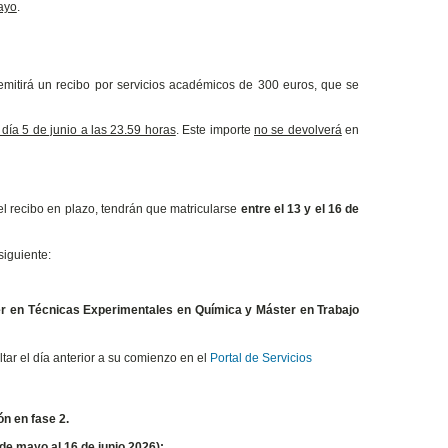
ayo
.
emitirá un recibo por servicios académicos de 300 euros, que se
día 5 de junio a las 23.59 horas
. Este importe
no se devolverá
en
l recibo en plazo, tendrán que matricularse
entre el 13 y el 16 de
siguiente:
er en Técnicas Experimentales en Química y Máster en Trabajo
ltar el día anterior a su comienzo en el
Portal de Servicios
n en fase 2.
e mayo al 16 de junio 2026):