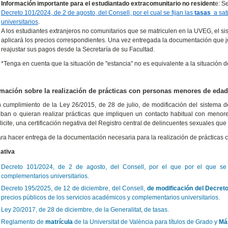
Información importante para el estudiantado extracomunitario no resident
e: S
Decreto 101/2024, de 2 de agosto, del Consell, por el cual se fijan las
tasas
a sat
universitarios
.
A los estudiantes extranjeros no comunitarios que se matriculen en la UVEG, el si
aplicará los precios correspondientes. Una vez entregada la documentación que j
reajustar sus pagos desde la Secretaría de su Facultad.
*Tenga en cuenta que la situación de "estancia" no es equivalente a la situación d
rmación sobre la realización de prácticas con personas menores de edad
 cumplimiento de la Ley 26/2015, de 28 de julio, de modificación del sistema de
ban o quieran realizar prácticas que impliquen un contacto habitual con menor
licite, una certificación negativa del Registro central de delincuentes sexuales que
ra hacer entrega de la documentación necesaria para la realización de prácticas
ativa
Decreto 101/2024, de 2 de agosto, del Consell, por el que por el que s
complementarios universitarios.
Decreto 195/2025, de 12 de diciembre, del Consell,
de modificación del Decret
precios públicos de los servicios académicos y complementarios universitarios.
Ley 20/2017, de 28 de diciembre, de la Generalitat, de tasas.
Reglamento de
matrícula
de la Universitat de València para títulos de Grado y
Má