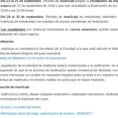
Del 23 al 25 de septiembre
. Período de
matrícula
dirigido a
estudiantes de nue
espera
del 22 de septiembre de 2026 y que han acreditado la finalización de lo
2026 a las 23:59 horas.
Del 28 al 30 de septiembre:
Período de
matrícula
de estudiantes admitidos
matrícula de estudiantes con estudios de acceso pendientes de finalización.
)
Los estudiantes
con matrícula formalizada en
cursos anteriores
podrán matric
tudiantes de nuevo ingreso.
edimiento
 matrícula es competencia Secretaría de la Facultad a la que está adscrito el Más
trícula deberá dirigirse allí para resolverla.
stado de Másteres con el centro de adscripción
 aceptación de la solicitud de matrícula estará condicionada a la verificación, en
 supuesto de que en el proceso de verificación quede constancia de falsedad, ocul
rsona interesada no cumple los requisitos exigidos para acceder a los estudios un
licitud de matrícula y no tendrán validez los actos que se hayan realizado.
mación de matrícula
 matrícula es online, desde cualquier ordenador o dispositivo electrónico, mediant
ra fomalizar la matrícula del curso.
Acceso a la matrícula online
Información plazo de pago y generación de recibos - 2026/2027