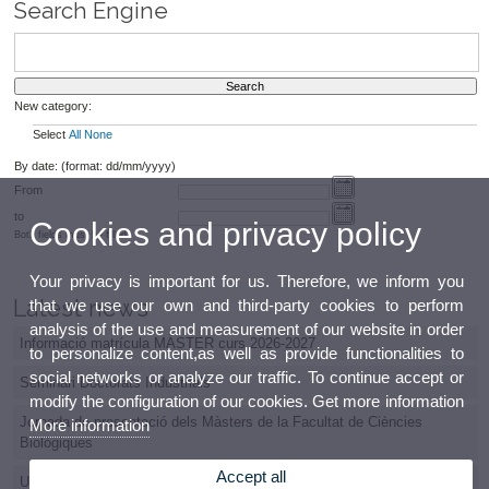
Search Engine
New category:
Select
All
None
By date: (format: dd/mm/yyyy)
From
to
Cookies and privacy policy
Both fields must be filled
Your privacy is important for us. Therefore, we inform you
Latest news
that we use our own and third-party cookies to perform
analysis of the use and measurement of our website in order
Informació matrícula MÀSTER curs 2026-2027
to personalize content,as well as provide functionalities to
social networks or analyze our traffic. To continue accept or
Seminari Doctorats Industrials
modify the configuration of our cookies. Get more information
Jornada de presentació dels Màsters de la Facultat de Ciències
More information
Biològiques
Accept all
Una estudiant del màster en Paleontologia Aplicada obté el primer