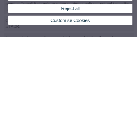
premi al Treball fi de màster sobre patrimoni cultural, natural i científic i
Reject all
tecnològic de la UV
Customise Cookies
Convocatòria d’eleccions a la Junta de Centre (Col·lectiu Estudiantat) i
a l’ADR.
Cinema als Campus: Projecció del documental ‘Dorothea i el
Myotragus’
Master's Degree in Applied Paleontology
© 2026 UV. - Faculty of Biological Sciences. Building A (2nd and 3rd floor) Av. Vicent Andrés