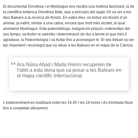
El documental Dorothea i el Myotragus ens mostra una història fascinant, la de
la científica britànica Dorothea Bate, que a principis del segle XX va ser a les
illes Balears a la recerca de fòssils. En estes illes, va trobar els fòssils d’un
animal, ja extint, similar a una cabra, encara que molt més xicotet; al qual
anomene Myotragus. Esta paleontòloga, malgrat els prejuís i estereotips del
seu temps, va tindre la valentia i determinació de dur a terme el que més li
agradava, la Paleontologia i va lluitar fins a aconseguir-lo. El seu treball va ser
tan important i reconegut que va situar a les Balears en el mapa de la Ciència.
Ara Núria Abad i Marta Hierro recuperen de
l'oblit a esta dona que va posar a les Balears en
el mapa científic internacional.
L'esdeveniment es realitzarà entre les 16.45 i les 19 hores i és d'entrada lliure
fins a completar aforament.