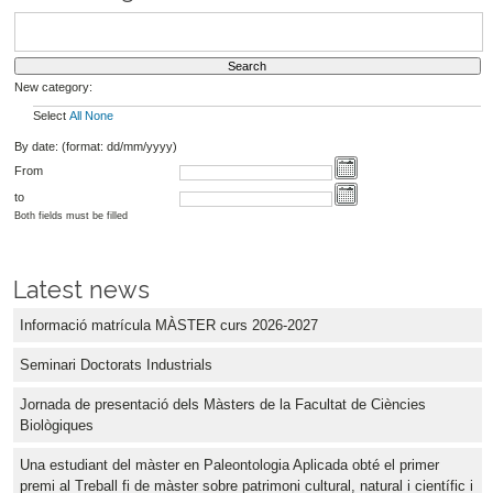
New category:
Select
All
None
By date: (format: dd/mm/yyyy)
From
to
Both fields must be filled
Latest news
Informació matrícula MÀSTER curs 2026-2027
Seminari Doctorats Industrials
Jornada de presentació dels Màsters de la Facultat de Ciències
Biològiques
Una estudiant del màster en Paleontologia Aplicada obté el primer
premi al Treball fi de màster sobre patrimoni cultural, natural i científic i