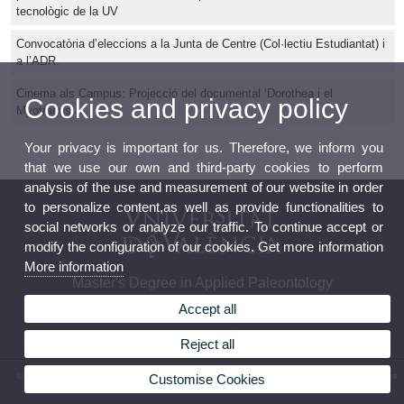
tecnològic de la UV
Convocatòria d’eleccions a la Junta de Centre (Col·lectiu Estudiantat) i
a l’ADR.
Cinema als Campus: Projecció del documental ‘Dorothea i el
Cookies and privacy policy
Myotragus’
Your privacy is important for us. Therefore, we inform you
that we use our own and third-party cookies to perform
analysis of the use and measurement of our website in order
to personalize content,as well as provide functionalities to
social networks or analyze our traffic. To continue accept or
modify the configuration of our cookies. Get more information
More information
Master's Degree in Applied Paleontology
Accept all
Reject all
© 2026 UV. - Faculty of Biological Sciences. Building A (2nd and 3rd floor) Av. Vicent Andrés
Customise Cookies
Estellés, 19 46100 Burjassot.Tel. (+34) 96 354 46 02